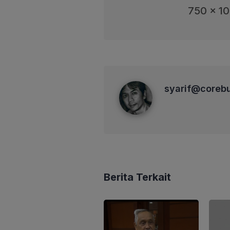
750 x 1
syarif@corebusiness
syarif@coreb
Berita Terkait