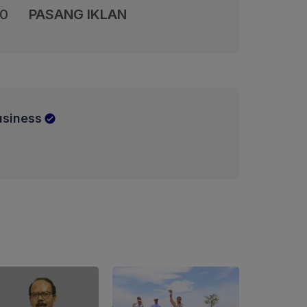
00
PASANG IKLAN
usiness