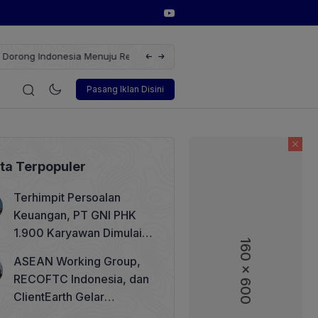
erbarukan dengan Solusi
Wakil Direktur Utama PT Pelindo, Hambra 
i
Korporasi
Teknologi
Otomotif
Wawancara
Sos
Pasang Iklan Disini
ita Terpopuler
Terhimpit Persoalan
Keuangan, PT GNI PHK
1.900 Karyawan Dimulai 5
160 x 600
160 x 600
Agustus 2026
ASEAN Working Group,
RECOFTC Indonesia, dan
ClientEarth Gelar
Lokakarya Regional untuk