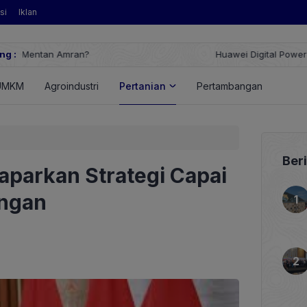
si
Iklan
ng :
Huawei Digital Power Dorong Indonesia Menuju Revolusi Energi T
FusionSolar Terbaru
UMKM
Agroindustri
Pertanian
Pertambangan
Energ
Ber
parkan Strategi Capai
ngan