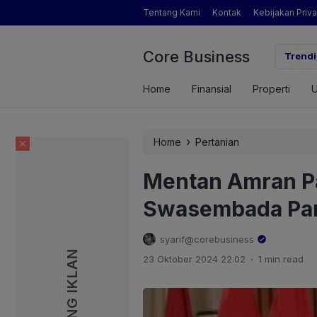
Tentang Kami
Kontak
Kebijakan Priva
Core Business
gamat Pertanian yang Dimaksud Mentan Amran?
Trendi
Home
Finansial
Properti
›
Home
Pertanian
Mentan Amran Pa
Swasembada Pa
syarif@corebusiness
PASANG IKLAN
PASANG IKLAN
.
23 Oktober 2024 22:02
1 min read