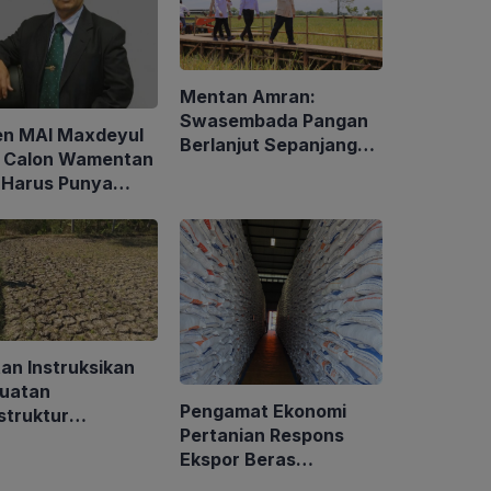
Mentan Amran:
Swasembada Pangan
en MAI Maxdeyul
Berlanjut Sepanjang
: Calon Wamentan
2026
 Harus Punya
alaman dan
p Holistik
an Instruksikan
uatan
Pengamat Ekonomi
struktur
Pertanian Respons
airan, BMKG
Ekspor Beras
kan Musim
Indonesia ke Malaysia
rau