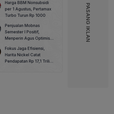
Harga BBM Nonsubsidi
Memperkuat Tata Kelola
PASANG IKLAN
PASANG IKLAN
per 1 Agustus, Pertamax
Perhutanan Sosial
Turbo Turun Rp 1000
Penjualan Mobnas
Semester I Positif,
Menperin Agus Optimistis
Lampaui Target 850 Unit
Fokus Jaga Efisiensi,
Harita Nickel Catat
Pendapatan Rp 17,1 Triliun
pada Semester I 2026