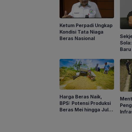
Ketum Perpadi Ungkap
Kondisi Tata Niaga
Sekj
Beras Nasional
Sola
Baru
Peng
Konse
Harga Beras Naik,
Ment
BPS: Potensi Produksi
Peng
Beras Mei hingga Juli
Infra
Turun 1,16 Persen
Peng
Peta
Kema