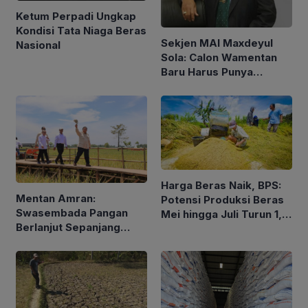
Ketum Perpadi Ungkap
Kondisi Tata Niaga Beras
Sekjen MAI Maxdeyul
Nasional
Sola: Calon Wamentan
Baru Harus Punya
Pengalaman dan Konsep
Holistik
Harga Beras Naik, BPS:
Mentan Amran:
Potensi Produksi Beras
Swasembada Pangan
Mei hingga Juli Turun 1,16
Berlanjut Sepanjang
Persen
2026