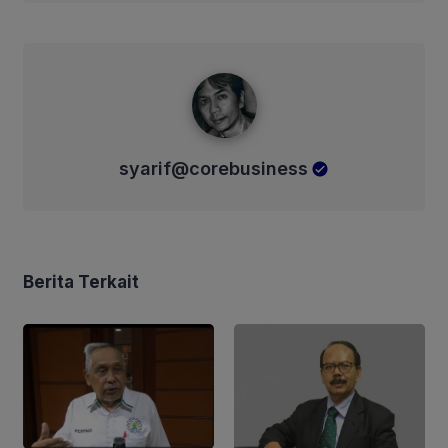
syarif@corebusiness
syarif@corebusiness
Berita Terkait