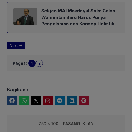
Sekjen MAI Maxdeyul Sola: Calon
Wamentan Baru Harus Punya
Pengalaman dan Konsep Holistik
Next
Pages:
1
2
Bagikan :
Facebook
WhatsApp
Twitter
Email
Telegram
LinkedIn
Pinterest
750 x 100
PASANG IKLAN