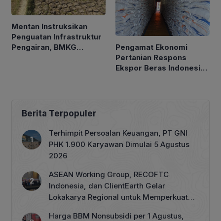
Mentan Instruksikan
Penguatan Infrastruktur
Pengamat Ekonomi
Pengairan, BMKG
Pertanian Respons
Petakan Musim Kemarau
Ekspor Beras Indonesia
ke Malaysia Rp10 Ribu
per Kg
Berita Terpopuler
Terhimpit Persoalan Keuangan, PT GNI
PHK 1.900 Karyawan Dimulai 5 Agustus
2026
ASEAN Working Group, RECOFTC
Indonesia, dan ClientEarth Gelar
Lokakarya Regional untuk Memperkuat
Tata Kelola Perhutanan Sosial
Harga BBM Nonsubsidi per 1 Agustus,