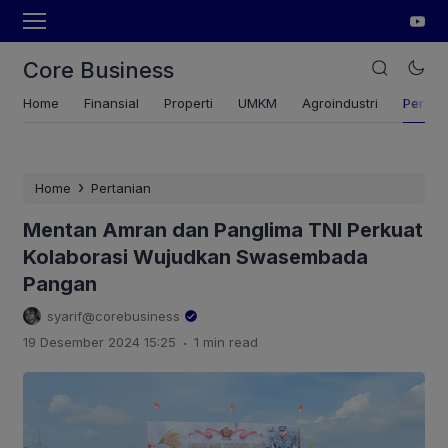
Core Business
Home
Finansial
Properti
UMKM
Agroindustri
Pertan
›
Home
Pertanian
Mentan Amran dan Panglima TNI Perkuat
Kolaborasi Wujudkan Swasembada
Pangan
syarif@corebusiness
.
19 Desember 2024 15:25
1 min read