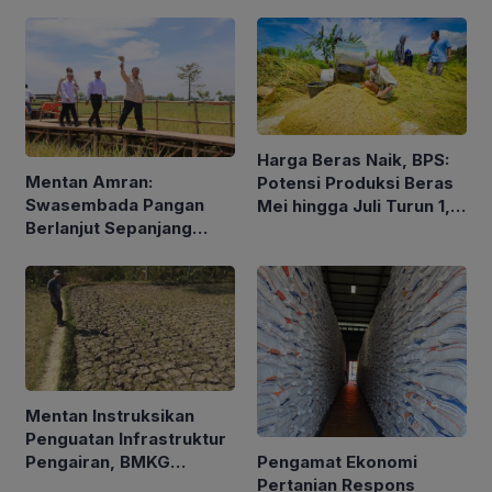
Pengalaman dan Konsep
Holistik
Harga Beras Naik, BPS:
Mentan Amran:
Potensi Produksi Beras
Swasembada Pangan
Mei hingga Juli Turun 1,16
Berlanjut Sepanjang
Persen
2026
Mentan Instruksikan
Penguatan Infrastruktur
Pengamat Ekonomi
Pengairan, BMKG
Pertanian Respons
Petakan Musim Kemarau