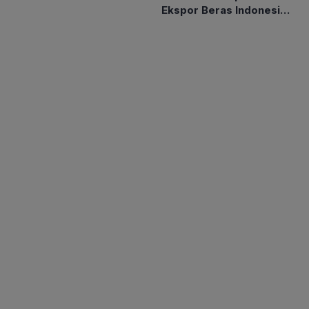
Ekspor Beras Indonesia
ke Malaysia Rp10 Ribu
per Kg