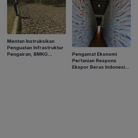
Mentan Instruksikan
Penguatan Infrastruktur
Pengamat Ekonomi
Pengairan, BMKG
Pertanian Respons
Petakan Musim Kemarau
Ekspor Beras Indonesia
ke Malaysia Rp10 Ribu
per Kg