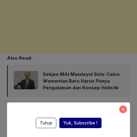
Also Read:
Sekjen MAI Maxdeyul Sola: Calon
Wamentan Baru Harus Punya
Pengalaman dan Konsep Holistik
Mentan Amran menyampaikan, keberhasilan ini juga
dukungan dari modernisasi pertanian di Merauke
Tutup
Yuk, Subscribe !
“Alsintan dalam jumlah yang besar secara bertahap