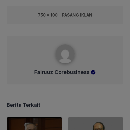
750 x 100
PASANG IKLAN
Fairuuz Corebusiness
Fairuuz Corebusiness
Berita Terkait