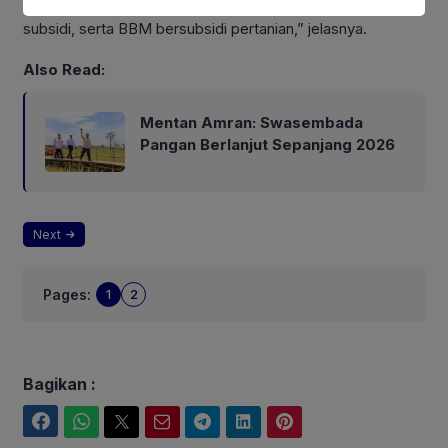
mengelola lahan di sini, juga bantuan benih unggul, pupuk
subsidi, serta BBM bersubsidi pertanian,” jelasnya.
Also Read:
Mentan Amran: Swasembada
Pangan Berlanjut Sepanjang 2026
Next
Pages:
1
2
Bagikan :
Facebook
WhatsApp
Twitter
Email
Telegram
LinkedIn
Pinterest