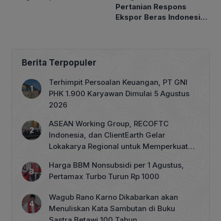
Pertanian Respons
Petakan Musim Kemarau
Ekspor Beras Indonesia
ke Malaysia Rp10 Ribu
per Kg
Berita Terpopuler
Terhimpit Persoalan Keuangan, PT GNI
PHK 1.900 Karyawan Dimulai 5 Agustus
2026
ASEAN Working Group, RECOFTC
Indonesia, dan ClientEarth Gelar
Lokakarya Regional untuk Memperkuat
Tata Kelola Perhutanan Sosial
Harga BBM Nonsubsidi per 1 Agustus,
Pertamax Turbo Turun Rp 1000
Wagub Rano Karno Dikabarkan akan
Menuliskan Kata Sambutan di Buku
Sastra Betawi 100 Tahun