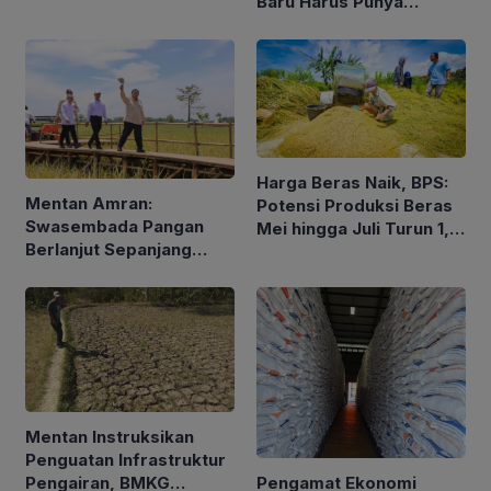
Baru Harus Punya
Pengalaman dan Konsep
Holistik
Harga Beras Naik, BPS:
Mentan Amran:
Potensi Produksi Beras
Swasembada Pangan
Mei hingga Juli Turun 1,16
Berlanjut Sepanjang
Persen
2026
Mentan Instruksikan
Penguatan Infrastruktur
Pengamat Ekonomi
Pengairan, BMKG