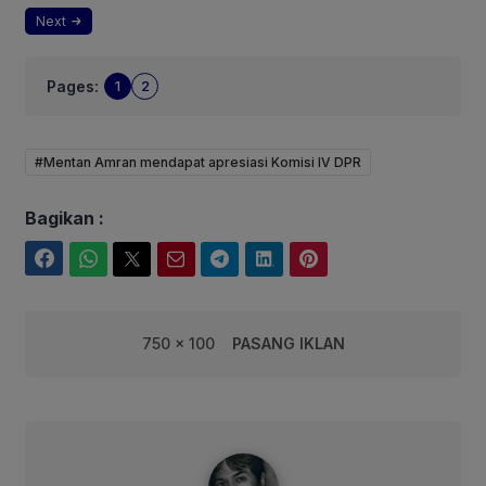
Next
Pages:
1
2
#Mentan Amran mendapat apresiasi Komisi IV DPR
Bagikan :
Facebook
WhatsApp
Twitter
Email
Telegram
LinkedIn
Pinterest
750 x 100
PASANG IKLAN
syarif@corebusiness