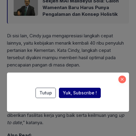
Sekjen MAI Maxdeyul Sola: Calon
Wamentan Baru Harus Punya
Pengalaman dan Konsep Holistik
Di sisi lain, Cindy juga mengapresiasi langkah cepat
lainnya, yaitu kebijakan menarik kembali 40 ribu penyuluh
pertanian ke Kementan. Kata Cindy, langkah cepat
tersebut diyakini mampu memberi hasil optimal pada
pencapaian pangan di masa depan.
“Upaya pemerintah untuk menarik seluruh kewenangan
dan pengelolaan lebih dari 36.000 penyuluh pertanian
Tutup
Yuk, Subscribe !
lapangan atau PPL dari Pemda ke tingkat pusat yang
dalam hal ini adalah Kementerian Pertanian adalah langkah
tepat. Peran mereka dapat dimaksimalkan dengan
diberikan fasilitas kerja yang baik serta keilmuan yang
up
to date
,” katanya.
Also Read: