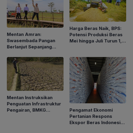
Harga Beras Naik, BPS:
Mentan Amran:
Potensi Produksi Beras
Swasembada Pangan
Mei hingga Juli Turun 1,16
Berlanjut Sepanjang
Persen
2026
Mentan Instruksikan
Penguatan Infrastruktur
Pengamat Ekonomi
Pengairan, BMKG
Pertanian Respons
Petakan Musim Kemarau
Ekspor Beras Indonesia
ke Malaysia Rp10 Ribu