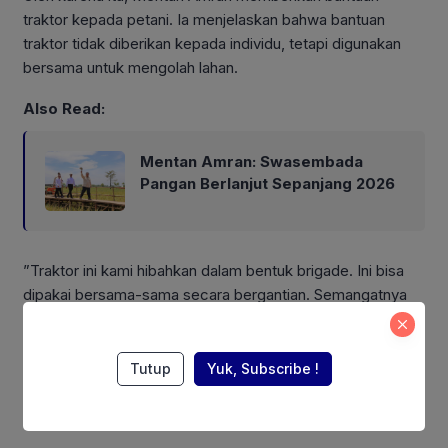
traktor kepada petani. Ia menjelaskan bahwa bantuan
traktor tidak diberikan kepada individu, tetapi digunakan
bersama untuk mengolah lahan.
Also Read:
Mentan Amran: Swasembada
Pangan Berlanjut Sepanjang 2026
”Traktor ini kami hibahkan dalam bentuk brigade. Ini bisa
dipakai bersama-sama secara bergantian. Semangatnya
adalah kita bergandengan tangan dan bergotong royong
untuk membangun lahan kita. Bisa ya?” tanya Mentan
Amran saat berdialog dan disambut dengan ‘tos’ oleh
Tutup
Yuk, Subscribe !
petani yang menunjukkan semangat masyarakat Wanam
mendukung program Kementan mencapai swasembada.