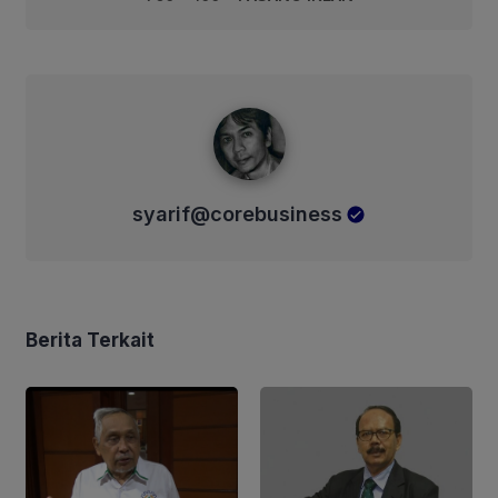
syarif@corebusiness
syarif@corebusiness
Berita Terkait