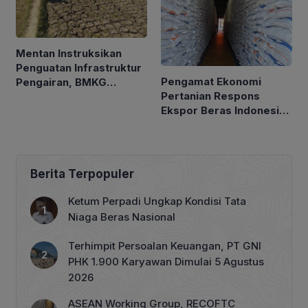
Mentan Instruksikan
Penguatan Infrastruktur
Pengamat Ekonomi
Pengairan, BMKG
Pertanian Respons
Petakan Musim Kemarau
Ekspor Beras Indonesia
ke Malaysia Rp10 Ribu
per Kg
Berita Terpopuler
Ketum Perpadi Ungkap Kondisi Tata
Niaga Beras Nasional
Terhimpit Persoalan Keuangan, PT GNI
PHK 1.900 Karyawan Dimulai 5 Agustus
2026
ASEAN Working Group, RECOFTC