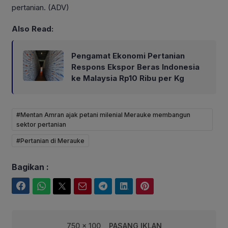
pertanian. (ADV)
Also Read:
Pengamat Ekonomi Pertanian
Respons Ekspor Beras Indonesia
ke Malaysia Rp10 Ribu per Kg
#Mentan Amran ajak petani milenial Merauke membangun
sektor pertanian
#Pertanian di Merauke
Bagikan :
Facebook
WhatsApp
Twitter
Email
Telegram
LinkedIn
Pinterest
750 x 100
PASANG IKLAN