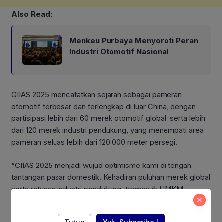
Also Read:
Menkeu Purbaya Menyoroti Peran
Industri Otomotif Nasional
GIIAS 2025 mencatatkan sejarah sebagai pameran
otomotif terbesar dan terlengkap di luar China, dengan
partisipasi lebih dari 60 merek otomotif global, serta lebih
dari 120 merek industri pendukung, yang menempati area
pameran seluas lebih dari 120.000 meter persegi.
“GIIAS 2025 menjadi wujud optimisme kami di tengah
tantangan pasar domestik. Kehadiran puluhan merek global
serta ratusan industri pendukung, termasuk UMKM,
menegaskan peran penting GIIAS dalam dalam memajukan
industri otomotif Indonesia yang menyerap jutaan tenaga
Tutup
Yuk, Subscribe !