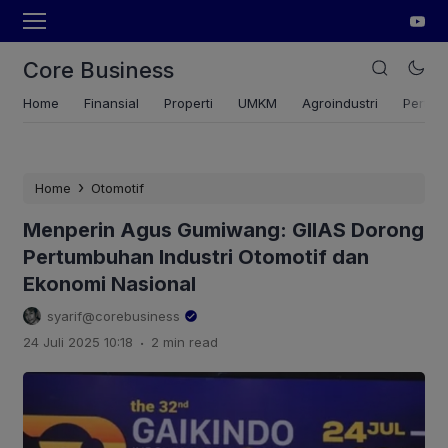
Core Business
Home
Finansial
Properti
UMKM
Agroindustri
Pertan
›
Home
Otomotif
Menperin Agus Gumiwang: GIIAS Dorong
Pertumbuhan Industri Otomotif dan
Ekonomi Nasional
syarif@corebusiness
.
24 Juli 2025 10:18
2 min read