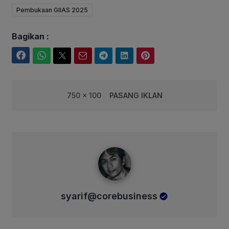
Pembukaan GIIAS 2025
Bagikan :
Facebook
WhatsApp
Twitter
Email
Telegram
LinkedIn
Pinterest
750 x 100
PASANG IKLAN
syarif@corebusiness
syarif@corebusiness