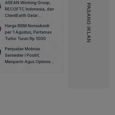
ASEAN Working Group,
PASANG IKLAN
PASANG IKLAN
RECOFTC Indonesia, dan
ClientEarth Gelar
Lokakarya Regional untuk
Harga BBM Nonsubsidi
Memperkuat Tata Kelola
per 1 Agustus, Pertamax
Perhutanan Sosial
Turbo Turun Rp 1000
Penjualan Mobnas
Semester I Positif,
Menperin Agus Optimistis
Lampaui Target 850 Unit