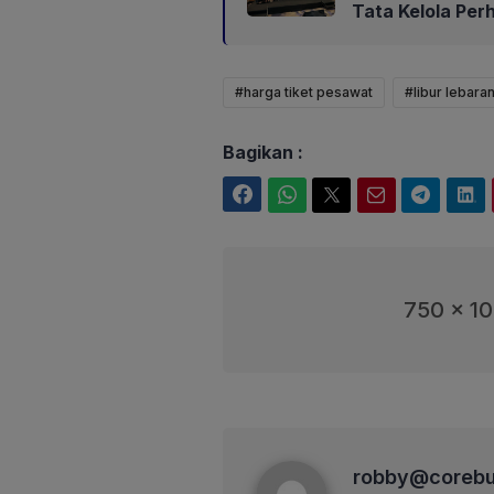
Tata Kelola Per
#harga tiket pesawat
#libur lebara
Bagikan :
Facebook
WhatsApp
Twitter
Email
Telegram
LinkedIn
750 x 1
robby@corebusiness
robby@corebu