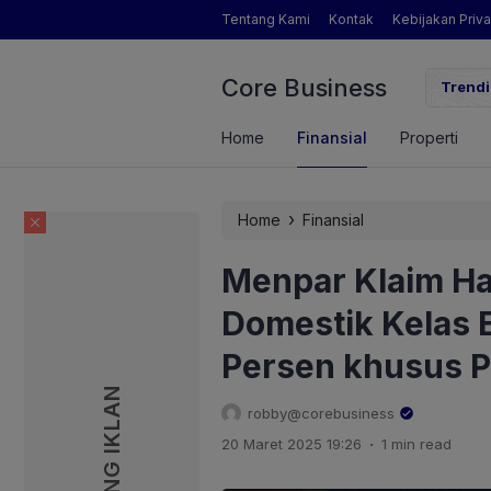
Tentang Kami
Kontak
Kebijakan Priva
Core Business
gamat Pertanian yang Dimaksud Mentan Amran?
Trendi
Home
Finansial
Properti
›
Home
Finansial
Menpar Klaim Ha
Domestik Kelas 
Persen khusus P
PASANG IKLAN
PASANG IKLAN
robby@corebusiness
.
20 Maret 2025 19:26
1 min read