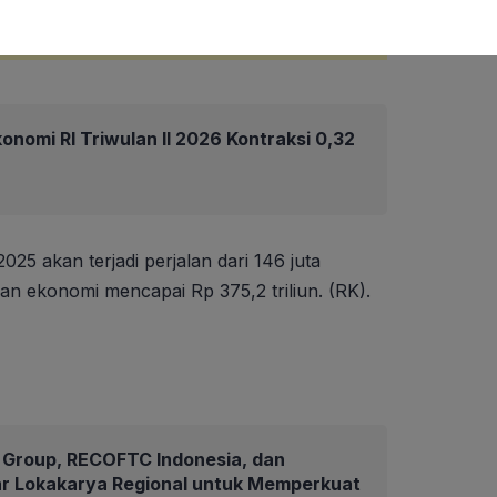
nomi RI Triwulan II 2026 Kontraksi 0,32
25 akan terjadi perjalan dari 146 juta
an ekonomi mencapai Rp 375,2 triliun. (RK).
Group, RECOFTC Indonesia, dan
ar Lokakarya Regional untuk Memperkuat