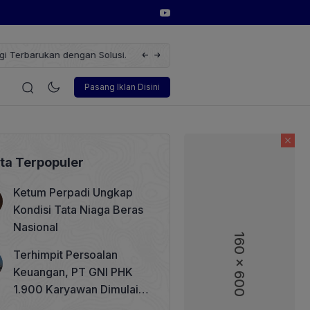
erbarukan dengan Solusi
Wakil Direktur Utama PT Pelindo, Hambra 
gi
Korporasi
Teknologi
Otomotif
Wawancara
So
Pasang Iklan Disini
ita Terpopuler
Ketum Perpadi Ungkap
Kondisi Tata Niaga Beras
Nasional
160 x 600
160 x 600
Terhimpit Persoalan
Keuangan, PT GNI PHK
1.900 Karyawan Dimulai 5
Agustus 2026