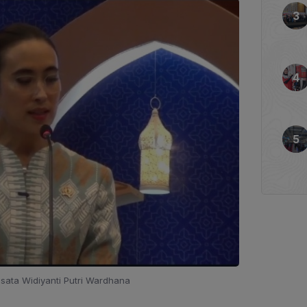
isata Widiyanti Putri Wardhana