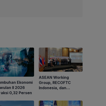
ASEAN Working
umbuhan Ekonomi
Group, RECOFTC
iwulan II 2026
Indonesia, dan
raksi 0,32 Persen
ClientEarth Gelar
Lokakarya Regional
untuk Memperkuat