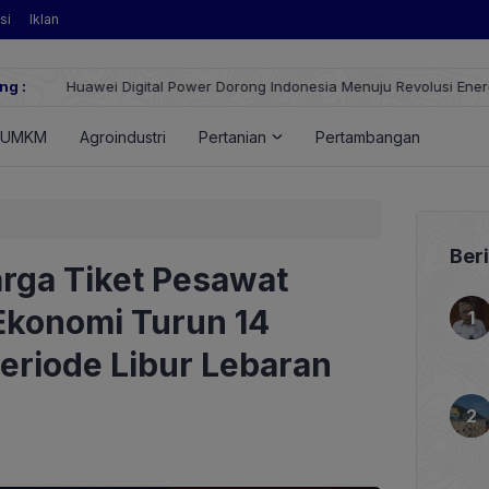
si
Iklan
ng :
Huawei Digital Power Dorong Indonesia Menuju Revolusi Energi T
FusionSolar Terbaru
UMKM
Agroindustri
Pertanian
Pertambangan
Ener
Ber
rga Tiket Pesawat
Ekonomi Turun 14
eriode Libur Lebaran