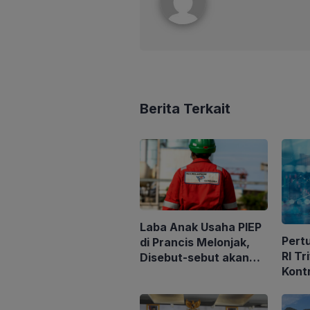
Berita Terkait
Laba Anak Usaha PIEP
Pert
di Prancis Melonjak,
RI Tr
Disebut-sebut akan
Kont
Akuisisi Perusahaan
Migas Kanada