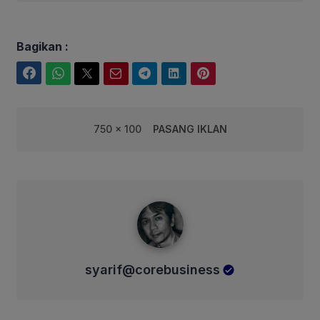
Bagikan :
Facebook
WhatsApp
Twitter
Email
Telegram
LinkedIn
Pinterest
750 x 100
PASANG IKLAN
syarif@corebusiness
syarif@corebusiness