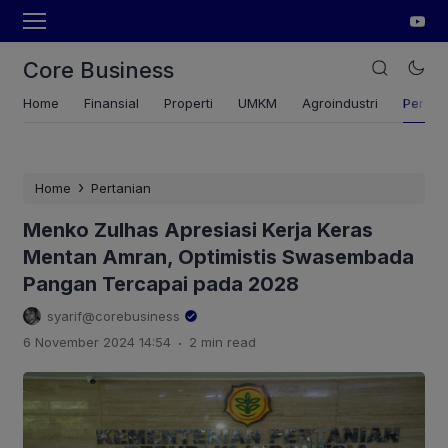
Core Business
Home
Finansial
Properti
UMKM
Agroindustri
Pertan
›
Home
Pertanian
Menko Zulhas Apresiasi Kerja Keras
Mentan Amran, Optimistis Swasembada
Pangan Tercapai pada 2028
syarif@corebusiness
.
6 November 2024 14:54
2 min read