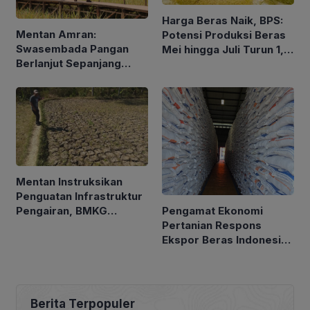
Harga Beras Naik, BPS:
Mentan Amran:
Potensi Produksi Beras
Swasembada Pangan
Mei hingga Juli Turun 1,16
Berlanjut Sepanjang
Persen
2026
Mentan Instruksikan
Penguatan Infrastruktur
Pengamat Ekonomi
Pengairan, BMKG
Pertanian Respons
Petakan Musim Kemarau
Ekspor Beras Indonesia
ke Malaysia Rp10 Ribu
per Kg
Berita Terpopuler