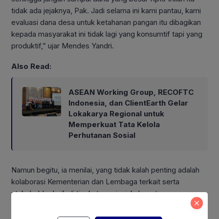
tidak ada jejaknya, Pak. Jadi selama ini kami pantau, kami
evaluasi dana desa untuk ketahanan pangan itu dibagikan
kepada masyarakat ini tidak lagi yang konsumtif tapi yang
produktif,” ujar Mendes Yandri.
Also Read:
ASEAN Working Group, RECOFTC
Indonesia, dan ClientEarth Gelar
Lokakarya Regional untuk
Memperkuat Tata Kelola
Perhutanan Sosial
Namun begitu, ia menilai, yang tidak kalah penting adalah
kolaborasi Kementerian dan Lembaga terkait serta
stakeholder baik di tingkat provinsi, kabupaten,
kecamatan, hingga level desa dapat turut andil dalam
merealisasikan program tersebut.