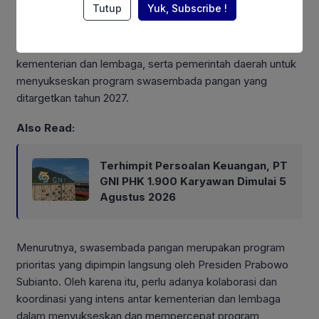
Tutup
Yuk, Subscribe !
Sementara itu, Menko Pangan Zulkifli Hasan mengatakan,
rakor ini dilakukan untuk memperkuat sinergitas antar
kementerian dan lembaga, serta pemerintah daerah untuk
menyukseskan program swasembada pangan yang
ditargetkan tahun 2027.
Also Read:
Terhimpit Persoalan Keuangan, PT
GNI PHK 1.900 Karyawan Dimulai 5
Agustus 2026
Menurutnya, swasembada pangan merupakan program
prioritas yang dipimpin langsung oleh Presiden Prabowo
Subianto. Oleh karena itu, perlu adanya kolaborasi dan
koordinasi yang intens antar kementerian dan lembaga
dalam menyukseskan dan mempercepat program