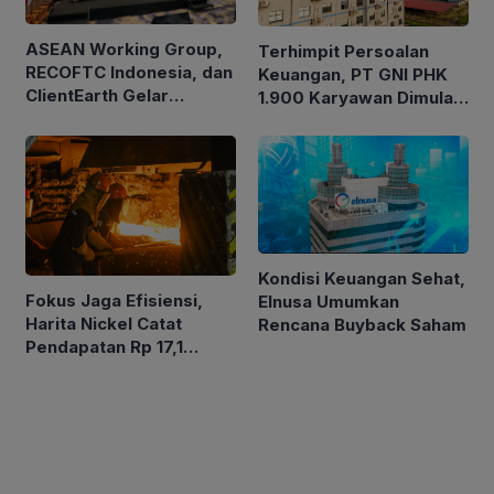
ASEAN Working Group,
Terhimpit Persoalan
RECOFTC Indonesia, dan
Keuangan, PT GNI PHK
ClientEarth Gelar
1.900 Karyawan Dimulai
Lokakarya Regional
5 Agustus 2026
untuk Memperkuat Tata
Kelola Perhutanan Sosial
Kondisi Keuangan Sehat,
Fokus Jaga Efisiensi,
Elnusa Umumkan
Harita Nickel Catat
Rencana Buyback Saham
Pendapatan Rp 17,1
Triliun pada Semester I
2026