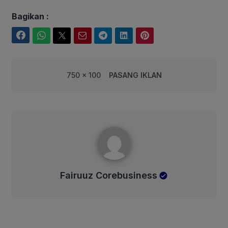
Bagikan :
Facebook
WhatsApp
Twitter
Email
Telegram
LinkedIn
Pinterest
750 x 100
PASANG IKLAN
Fairuuz Corebusiness
Fairuuz Corebusiness