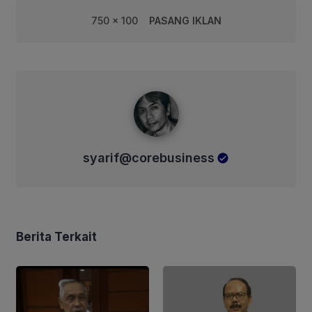
750 x 100
PASANG IKLAN
syarif@corebusiness
syarif@corebusiness
Berita Terkait