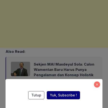
Also Read:
Sekjen MAI Maxdeyul Sola: Calon
Wamentan Baru Harus Punya
Pengalaman dan Konsep Holistik
“Tapi saya yakin, tantangan itu bisa kita hadapi selama kita
Tutup
Yuk, Subscribe !
bersama-sama. Kita di sini bukan hanya sekadar menanam
padi, tapi juga menanam harapan bagi masa depan