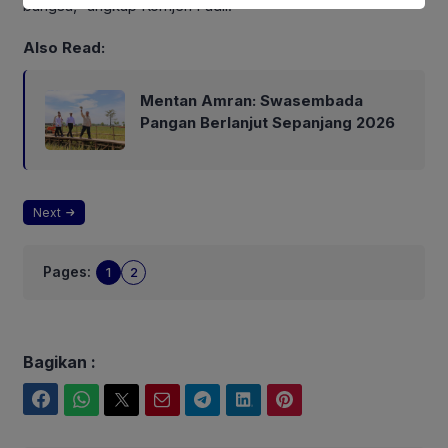
bangsa,” ungkap Komjen Fadil.
Also Read:
Mentan Amran: Swasembada
Pangan Berlanjut Sepanjang 2026
Next
Pages:
1
2
Bagikan :
Facebook
WhatsApp
Twitter
Email
Telegram
LinkedIn
Pinterest