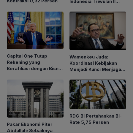
Kontraksi 0,32 Persen
Indonesia Triwulan II
2026 Tetap Terjaga
Capital One Tutup
Wamenkeu Juda:
Rekening yang
Koordinasi Kebijakan
Berafiliasi dengan Bisnis
Menjadi Kunci Menjaga
Keluarga Trump
Stabilitas Ekonomi
RDG BI Pertahankan BI-
Rate 5,75 Persen
Pakar Ekonomi Piter
Abdullah: Sebaiknya