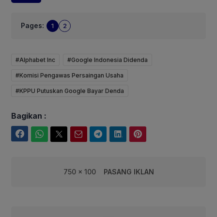
Pages:
1
2
#Alphabet Inc
#Google Indonesia Didenda
#Komisi Pengawas Persaingan Usaha
#KPPU Putuskan Google Bayar Denda
Bagikan :
Facebook
WhatsApp
Twitter
Email
Telegram
LinkedIn
Pinterest
750 x 100
PASANG IKLAN