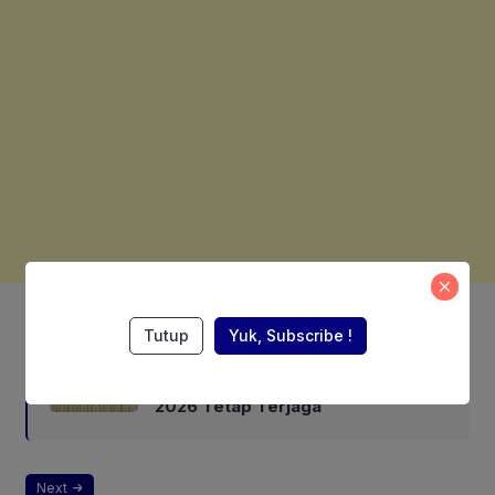
Also Read:
Tutup
Yuk, Subscribe !
KSSK: Sektor Fiskal, Moneter, dan
Keuangan Indonesia Triwulan II
2026 Tetap Terjaga
Next