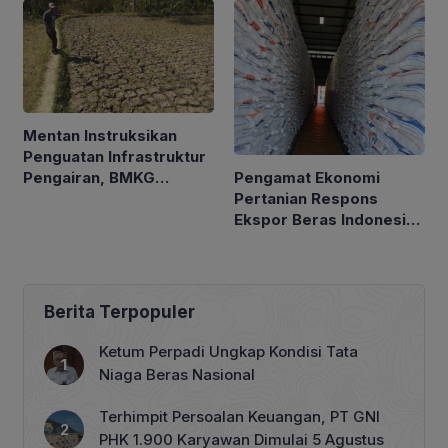
Mentan Instruksikan
Penguatan Infrastruktur
Pengamat Ekonomi
Pengairan, BMKG
Pertanian Respons
Petakan Musim Kemarau
Ekspor Beras Indonesia
ke Malaysia Rp10 Ribu
per Kg
Berita Terpopuler
Ketum Perpadi Ungkap Kondisi Tata
Niaga Beras Nasional
Terhimpit Persoalan Keuangan, PT GNI
PHK 1.900 Karyawan Dimulai 5 Agustus