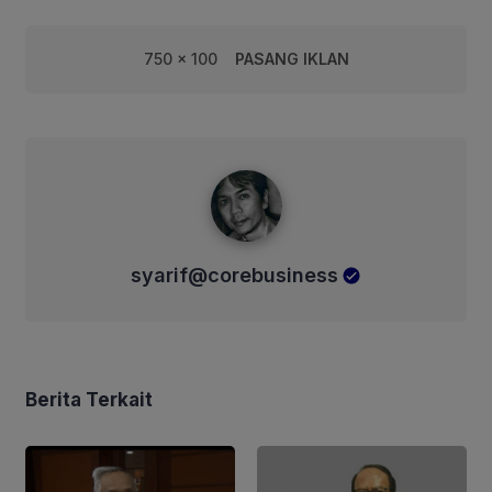
750 x 100
PASANG IKLAN
syarif@corebusiness
syarif@corebusiness
Berita Terkait