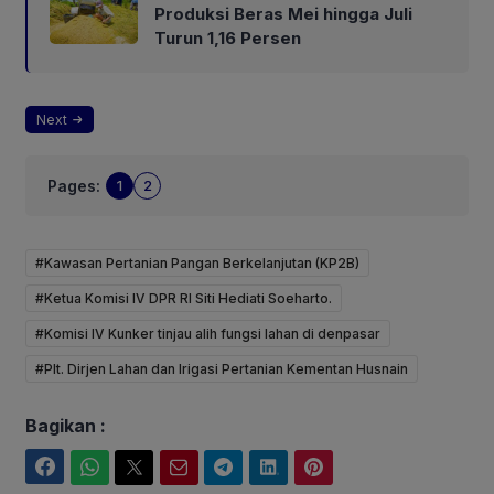
Produksi Beras Mei hingga Juli
Turun 1,16 Persen
Next
Pages:
1
2
#Kawasan Pertanian Pangan Berkelanjutan (KP2B)
#Ketua Komisi IV DPR RI Siti Hediati Soeharto.
#Komisi IV Kunker tinjau alih fungsi lahan di denpasar
#Plt. Dirjen Lahan dan Irigasi Pertanian Kementan Husnain
Bagikan :
Facebook
WhatsApp
Twitter
Email
Telegram
LinkedIn
Pinterest