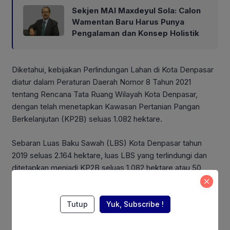
Sekjen MAI Maxdeyul Sola: Calon
Wamentan Baru Harus Punya
Pengalaman dan Konsep Holistik
Diketahui, kebijakan Perlindungan Lahan di Kota Denpasar
diatur dalam Peraturan Daerah Nomor 8 Tahun 2021
tentang Rencana Tata Ruang Wilayah Kota Denpasar,
dengan telah menetapkan Kawasan Pertanian Pangan
Berkelanjutan (KP2B) seluas 1.082 hektare.
Sebaran Luas Baku Sawah (LBS) Kota Denpasar tahun
2019 seluas 2.164 hektare, luas LBS yang terlindungi dan
ditetapkan menjadi KP2B seluas 1.082 hektare atau 50
persen dari lahan sawah eksisting. Hasil
Overlay
LBS 2019
dengan 2024 diketahui indikasi alih fungsi lahan sawah
seluas 824 hektare (38 persen dari total LBS 2019).
Tutup
Yuk, Subscribe !
Also Read: