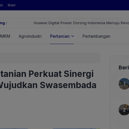
si
Iklan
ng :
Huawei Digital Power Dorong Indonesia Menuju Revolusi Energi T
FusionSolar Terbaru
UMKM
Agroindustri
Pertanian
Pertambangan
Energ
Ber
tanian Perkuat Sinergi
 Wujudkan Swasembada