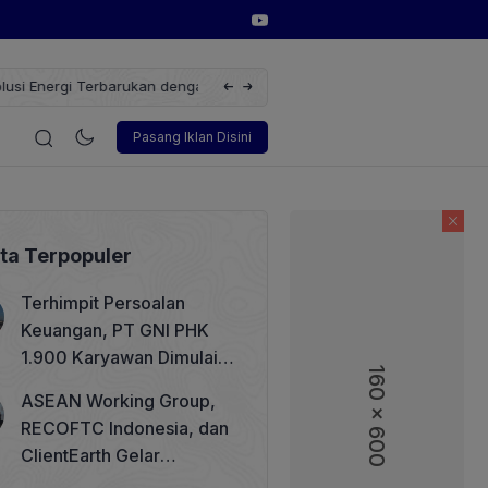
erbarukan dengan Solusi
Wakil Direktur Utama PT Pelindo, Hambra 
i
Korporasi
Teknologi
Otomotif
Wawancara
Sos
Pasang Iklan Disini
ita Terpopuler
Terhimpit Persoalan
Keuangan, PT GNI PHK
1.900 Karyawan Dimulai 5
160 x 600
160 x 600
Agustus 2026
ASEAN Working Group,
RECOFTC Indonesia, dan
ClientEarth Gelar
Lokakarya Regional untuk