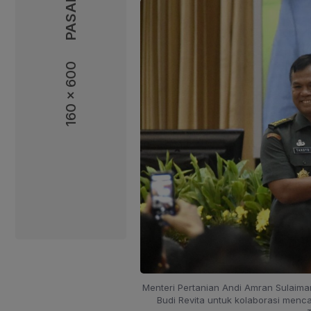
160 x 600
160 x 600
Menteri Pertanian Andi Amran Sulaim
Budi Revita untuk kolaborasi menc