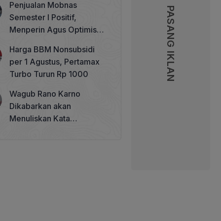
Penjualan Mobnas
Memperkuat Tata Kelola
PASANG IKLAN
PASANG IKLAN
Semester I Positif,
Perhutanan Sosial
Menperin Agus Optimistis
Lampaui Target 850 Unit
Harga BBM Nonsubsidi
per 1 Agustus, Pertamax
Turbo Turun Rp 1000
Wagub Rano Karno
Dikabarkan akan
Menuliskan Kata
Sambutan di Buku Sastra
Betawi 100 Tahun