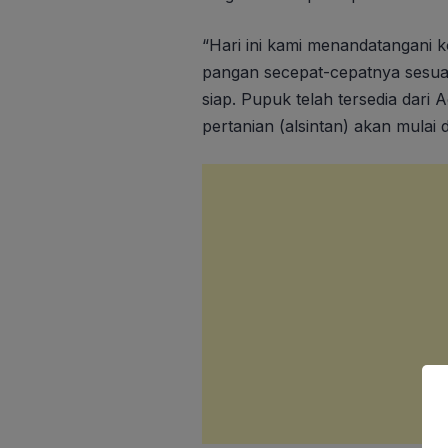
“Hari ini kami menandatangani
pangan secepat-cepatnya sesu
siap. Pupuk telah tersedia dari
pertanian (alsintan) akan mulai 