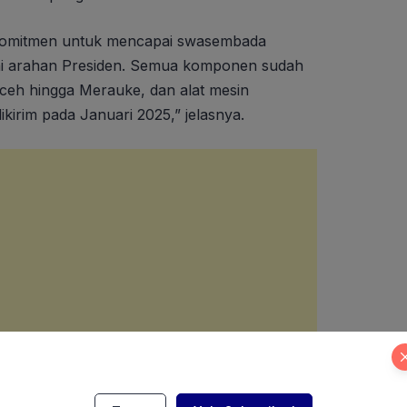
 komitmen untuk mencapai swasembada
ai arahan Presiden. Semua komponen sudah
 Aceh hingga Merauke, dan alat mesin
dikirim pada Januari 2025,” jelasnya.