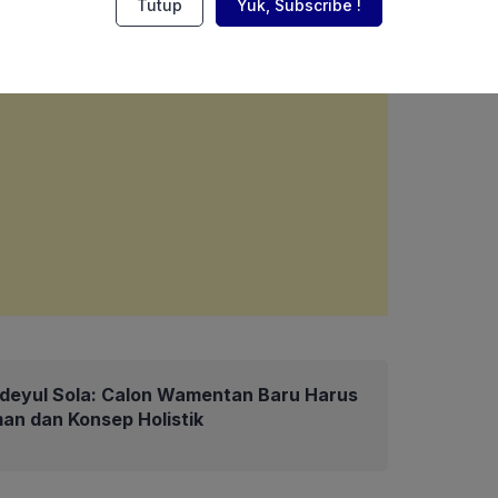
Tutup
Yuk, Subscribe !
deyul Sola: Calon Wamentan Baru Harus
an dan Konsep Holistik