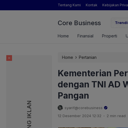
Tentang Kami
Kontak
Kebijakan Priva
Core Business
gamat Pertanian yang Dimaksud Mentan Amran?
Trendi
Home
Finansial
Properti
›
Home
Pertanian
Kementerian Per
dengan TNI AD
Pangan
PASANG IKLAN
PASANG IKLAN
syarif@corebusiness
.
12 Desember 2024 12:32
2 min read