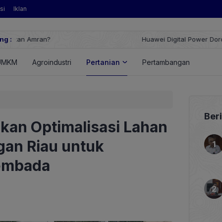
si
Iklan
ng :
Huawei Digital Power Dorong Indonesia Menuju Revolusi Energi T
FusionSolar Terbaru
UMKM
Agroindustri
Pertanian
Pertambangan
Energ
Ber
an Optimalisasi Lahan
gan Riau untuk
embada