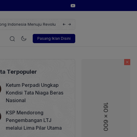
erbarukan dengan Solusi
Wakil Direktur Utama PT Pelindo, Hambra 
i
Korporasi
Teknologi
Otomotif
Wawancara
Sos
Pasang Iklan Disini
ita Terpopuler
Ketum Perpadi Ungkap
Kondisi Tata Niaga Beras
Nasional
160 x 600
160 x 600
KSP Mendorong
Pengembangan LTJ
melalui Lima Pilar Utama