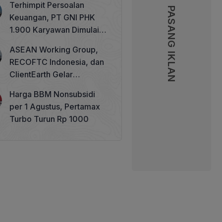
Terhimpit Persoalan
PASANG IKLAN
PASANG IKLAN
Keuangan, PT GNI PHK
1.900 Karyawan Dimulai 5
Agustus 2026
ASEAN Working Group,
RECOFTC Indonesia, dan
ClientEarth Gelar
Lokakarya Regional untuk
Harga BBM Nonsubsidi
Memperkuat Tata Kelola
per 1 Agustus, Pertamax
Perhutanan Sosial
Turbo Turun Rp 1000