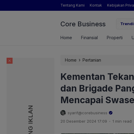
Tentang Kami
Kontak
Kebijakan Priva
Core Business
gamat Pertanian yang Dimaksud Mentan Amran?
Trendi
Home
Finansial
Properti
›
Home
Pertanian
Kementan Tekank
dan Brigade Pan
Mencapai Swas
PASANG IKLAN
PASANG IKLAN
syarif@corebusiness
.
20 Desember 2024 17:09
1 min read