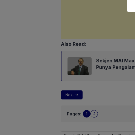
Also Read:
Sekjen MAI Max
Punya Pengalam
Next
Pages:
1
2