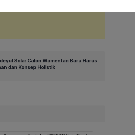
deyul Sola: Calon Wamentan Baru Harus
an dan Konsep Holistik