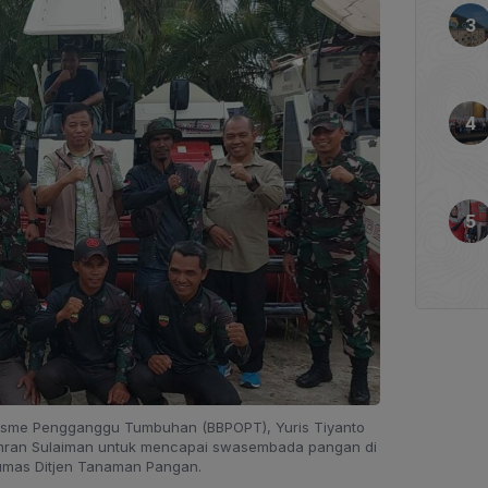
nisme Pengganggu Tumbuhan (BBPOPT), Yuris Tiyanto
mran Sulaiman untuk mencapai swasembada pangan di
Humas Ditjen Tanaman Pangan.