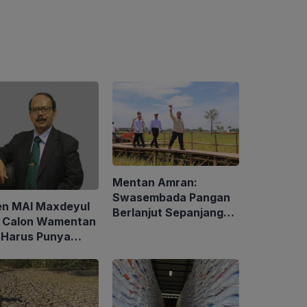
Mentan Amran:
Swasembada Pangan
en MAI Maxdeyul
Berlanjut Sepanjang
: Calon Wamentan
2026
 Harus Punya
alaman dan
p Holistik