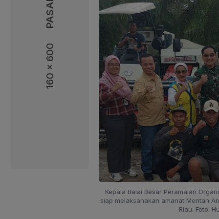
160 x 600
160 x 600
Kepala Balai Besar Peramalan Orga
siap melaksanakan amanat Mentan A
Riau. Foto: 