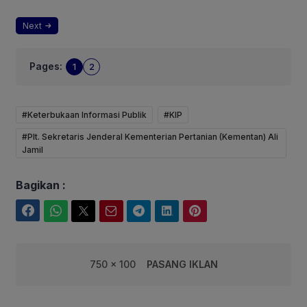
Next
Pages:
1
2
#Keterbukaan Informasi Publik
#KIP
#Plt. Sekretaris Jenderal Kementerian Pertanian (Kementan) Ali
Jamil
Bagikan :
Facebook
WhatsApp
Twitter
Email
Telegram
LinkedIn
Pinterest
750 x 100
PASANG IKLAN