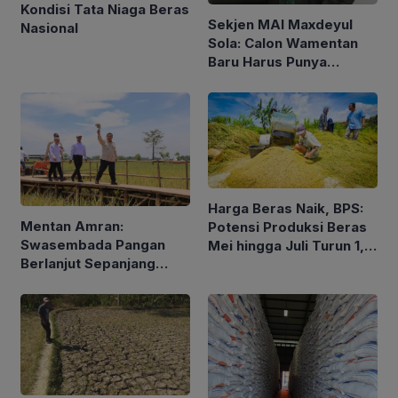
Kondisi Tata Niaga Beras
Sekjen MAI Maxdeyul
Nasional
Sola: Calon Wamentan
Baru Harus Punya
Pengalaman dan Konsep
Holistik
Harga Beras Naik, BPS:
Mentan Amran:
Potensi Produksi Beras
Swasembada Pangan
Mei hingga Juli Turun 1,16
Berlanjut Sepanjang
Persen
2026