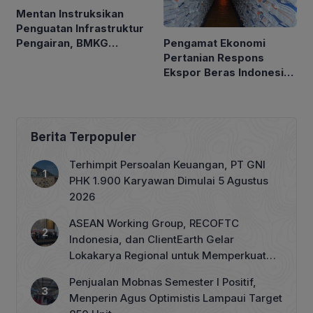
Mentan Instruksikan
Penguatan Infrastruktur
Pengamat Ekonomi
Pengairan, BMKG
Pertanian Respons
Petakan Musim Kemarau
Ekspor Beras Indonesia
ke Malaysia Rp10 Ribu
per Kg
Berita Terpopuler
Terhimpit Persoalan Keuangan, PT GNI
PHK 1.900 Karyawan Dimulai 5 Agustus
2026
ASEAN Working Group, RECOFTC
Indonesia, dan ClientEarth Gelar
Lokakarya Regional untuk Memperkuat
Tata Kelola Perhutanan Sosial
Penjualan Mobnas Semester I Positif,
Menperin Agus Optimistis Lampaui Target