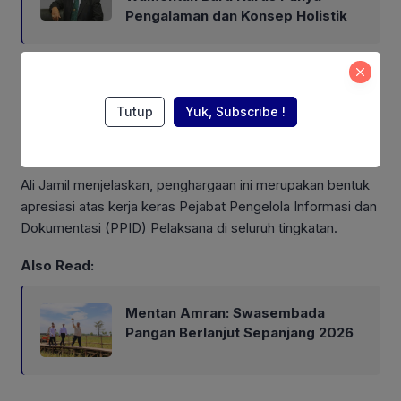
Pengalaman dan Konsep Holistik
Pencapaian ini sejalan dengan penilaian Komisi Informasi
Pusat, yang selama lima tahun berturut-turut
Tutup
Yuk, Subscribe !
menempatkan Kementan sebagai Badan Publik Paling
Informatif di Tingkat Kementerian.
Ali Jamil menjelaskan, penghargaan ini merupakan bentuk
apresiasi atas kerja keras Pejabat Pengelola Informasi dan
Dokumentasi (PPID) Pelaksana di seluruh tingkatan.
Also Read:
Mentan Amran: Swasembada
Pangan Berlanjut Sepanjang 2026