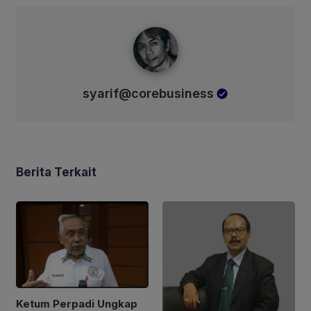
syarif@corebusiness
syarif@corebusiness
Berita Terkait
Ketum Perpadi Ungkap