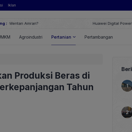
si
Iklan
ng :
Huawei Digital Power Dorong Indonesia Menuju Revolusi Energi T
FusionSolar Terbaru
UMKM
Agroindustri
Pertanian
Pertambangan
Energ
Ber
an Produksi Beras di
Berkepanjangan Tahun