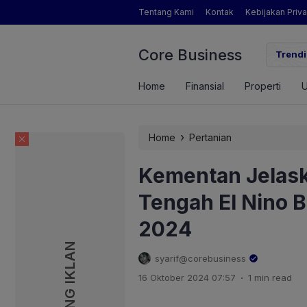
Tentang Kami
Kontak
Kebijakan Priva
Core Business
gamat Pertanian yang Dimaksud Mentan Amran?
Trendi
Home
Finansial
Properti
›
Home
Pertanian
Kementan Jelask
Tengah El Nino 
2024
PASANG IKLAN
PASANG IKLAN
syarif@corebusiness
.
16 Oktober 2024 07:57
1 min read