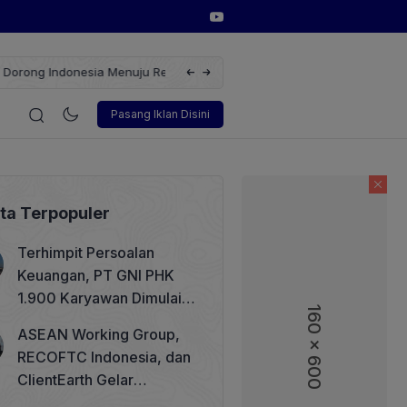
erbarukan dengan Solusi
Wakil Direktur Utama PT Pelindo, Hambra 
i
Korporasi
Teknologi
Otomotif
Wawancara
Sos
Pasang Iklan Disini
ita Terpopuler
Terhimpit Persoalan
Keuangan, PT GNI PHK
1.900 Karyawan Dimulai 5
160 x 600
160 x 600
Agustus 2026
ASEAN Working Group,
RECOFTC Indonesia, dan
ClientEarth Gelar
Lokakarya Regional untuk