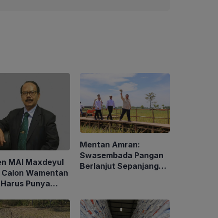
Mentan Amran:
Swasembada Pangan
en MAI Maxdeyul
Berlanjut Sepanjang
: Calon Wamentan
2026
 Harus Punya
alaman dan
p Holistik