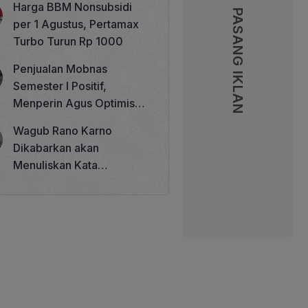
Harga BBM Nonsubsidi
Memperkuat Tata Kelola
PASANG IKLAN
PASANG IKLAN
per 1 Agustus, Pertamax
Perhutanan Sosial
Turbo Turun Rp 1000
Penjualan Mobnas
Semester I Positif,
Menperin Agus Optimistis
Lampaui Target 850 Unit
Wagub Rano Karno
Dikabarkan akan
Menuliskan Kata
Sambutan di Buku Sastra
Betawi 100 Tahun