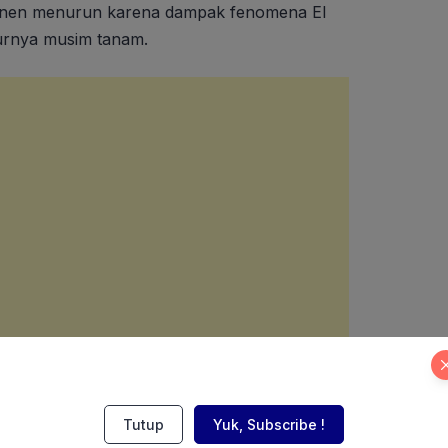
panen menurun karena dampak fenomena El
rnya musim tanam.
Tutup
Yuk, Subscribe !