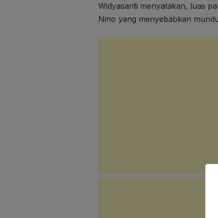
Widyasanti menyatakan, luas 
Nino yang menyebabkan mundu