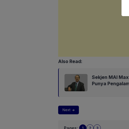
Also Read:
Sekjen MAI Max
Punya Pengalam
Next
Pages:
1
2
3