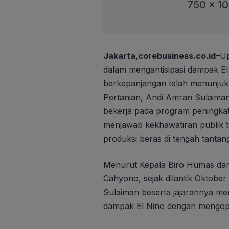
750 x 1
Jakarta,corebusiness.co.id
–Up
dalam mengantisipasi dampak E
berkepanjangan telah menunjukka
Pertanian, Andi Amran Sulaiman
bekerja pada program peningkat
menjawab kekhawatiran publik 
produksi beras di tengah tantan
Menurut Kepala Biro Humas dan
Cahyono, sejak dilantik Oktobe
Sulaiman beserta jajarannya me
dampak El Nino dengan mengopt