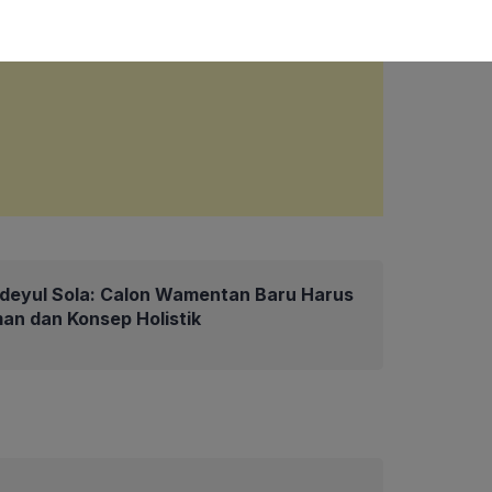
deyul Sola: Calon Wamentan Baru Harus
an dan Konsep Holistik