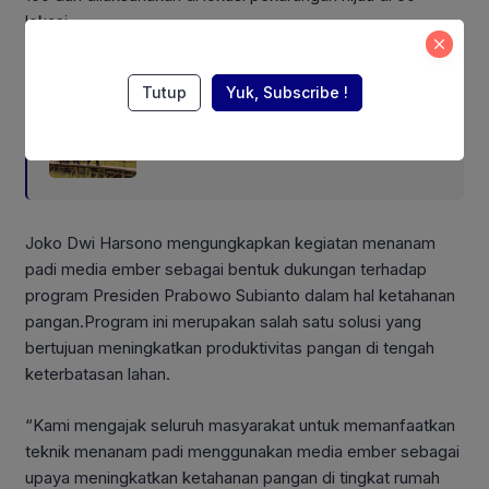
lokasi.
Also Read:
Tutup
Yuk, Subscribe !
Mentan Amran: Swasembada
Pangan Berlanjut Sepanjang 2026
Joko Dwi Harsono mengungkapkan kegiatan menanam
padi media ember sebagai bentuk dukungan terhadap
program Presiden Prabowo Subianto dalam hal ketahanan
pangan.Program ini merupakan salah satu solusi yang
bertujuan meningkatkan produktivitas pangan di tengah
keterbatasan lahan.
“Kami mengajak seluruh masyarakat untuk memanfaatkan
teknik menanam padi menggunakan media ember sebagai
upaya meningkatkan ketahanan pangan di tingkat rumah