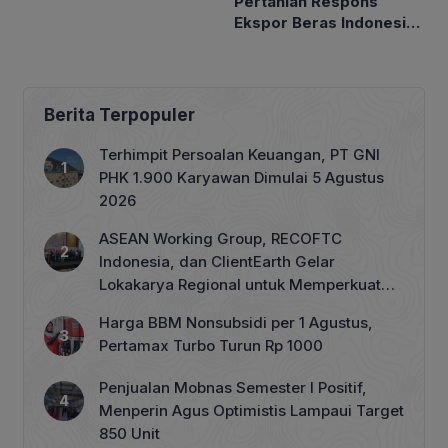
Pertanian Respons
Petakan Musim Kemarau
Ekspor Beras Indonesia
ke Malaysia Rp10 Ribu
per Kg
Berita Terpopuler
Terhimpit Persoalan Keuangan, PT GNI
PHK 1.900 Karyawan Dimulai 5 Agustus
2026
ASEAN Working Group, RECOFTC
Indonesia, dan ClientEarth Gelar
Lokakarya Regional untuk Memperkuat
Tata Kelola Perhutanan Sosial
Harga BBM Nonsubsidi per 1 Agustus,
Pertamax Turbo Turun Rp 1000
Penjualan Mobnas Semester I Positif,
Menperin Agus Optimistis Lampaui Target
850 Unit