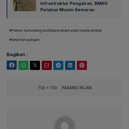
Infrastruktur Pengairan, BMKG
Petakan Musim Kemarau
#Polres Sumedang budidaya tanam padi media ember
#tanaman pangan
Bagikan :
Facebook
WhatsApp
Twitter
Email
Telegram
LinkedIn
Pinterest
750 x 100
PASANG IKLAN
robby@corebusiness