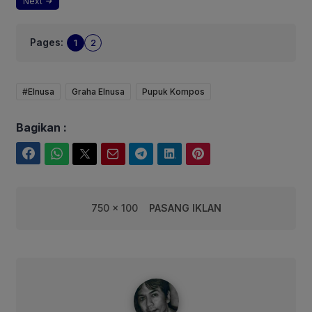
Next
Pages:
1
2
#Elnusa
Graha Elnusa
Pupuk Kompos
Bagikan :
Facebook
WhatsApp
Twitter
Email
Telegram
LinkedIn
Pinterest
750 x 100
PASANG IKLAN
syarif@corebusiness