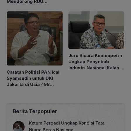
Mendorong RUU
Keadilan Iklim
Juru Bicara Kemenperin
Ungkap Penyebab
Industri Nasional Kalah
Catatan Politisi PAN Ical
Bersaing di Pasar Global
Syamsudin untuk DKI
Jakarta di Usia 498
Tahun
Berita Terpopuler
Ketum Perpadi Ungkap Kondisi Tata
Niaga Beras Nasional