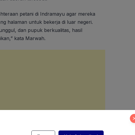
ahteraan petani di Indramayu agar mereka
g halaman untuk bekerja di luar negeri.
unggul, dan pupuk berkualitas, hasil
fikan,” kata Marwah.