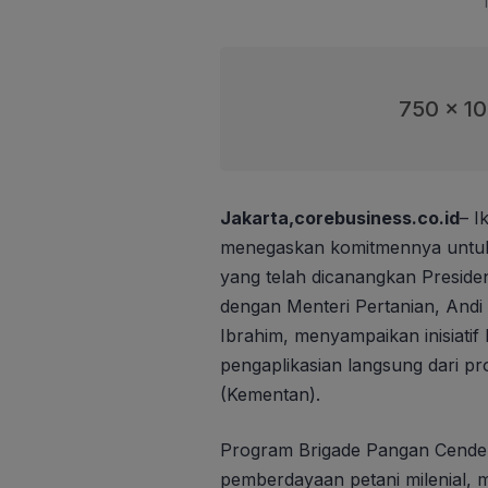
750 x 1
Jakarta,corebusiness.co.id
– I
menegaskan komitmennya untu
yang telah dicanangkan Presid
dengan Menteri Pertanian, And
Ibrahim, menyampaikan inisiatif
pengaplikasian langsung dari p
(Kementan).
Program Brigade Pangan Cende
pemberdayaan petani milenial, m