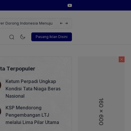
erbarukan dengan Solusi
Wakil Direktur Utama PT Pelindo, Hambra 
i
Korporasi
Teknologi
Otomotif
Wawancara
Sos
Pasang Iklan Disini
ita Terpopuler
Ketum Perpadi Ungkap
Kondisi Tata Niaga Beras
Nasional
160 x 600
160 x 600
KSP Mendorong
Pengembangan LTJ
melalui Lima Pilar Utama