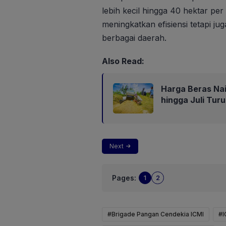
lebih kecil hingga 40 hektar pe
meningkatkan efisiensi tetapi j
berbagai daerah.
Also Read:
Harga Beras Nai
hingga Juli Turu
Next
Pages:
1
2
#Brigade Pangan Cendekia ICMI
#I