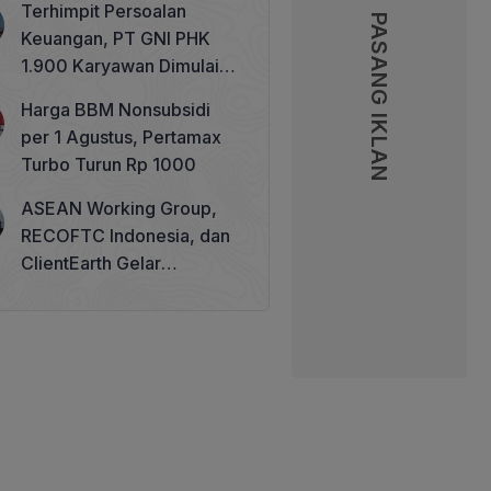
Terhimpit Persoalan
PASANG IKLAN
PASANG IKLAN
Keuangan, PT GNI PHK
1.900 Karyawan Dimulai 5
Agustus 2026
Harga BBM Nonsubsidi
per 1 Agustus, Pertamax
Turbo Turun Rp 1000
ASEAN Working Group,
RECOFTC Indonesia, dan
ClientEarth Gelar
Lokakarya Regional untuk
Memperkuat Tata Kelola
Perhutanan Sosial