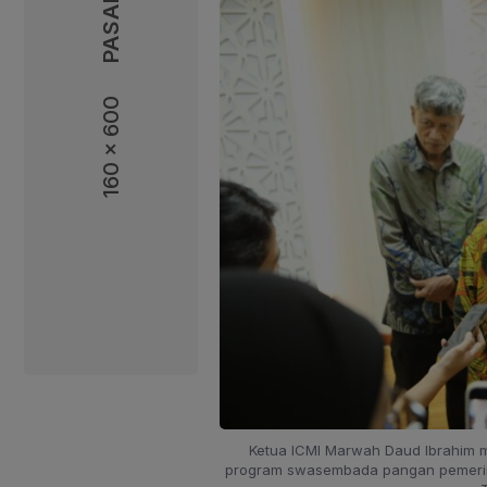
160 x 600
160 x 600
Ketua ICMI Marwah Daud Ibrahim
program swasembada pangan pemerint