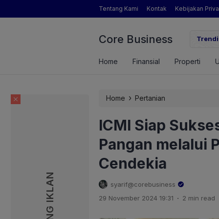
Tentang Kami
Kontak
Kebijakan Priva
Core Business
gamat Pertanian yang Dimaksud Mentan Amran?
Trendi
Home
Finansial
Properti
›
Home
Pertanian
ICMI Siap Suks
Pangan melalui 
Cendekia
PASANG IKLAN
PASANG IKLAN
syarif@corebusiness
.
29 November 2024 19:31
2 min read