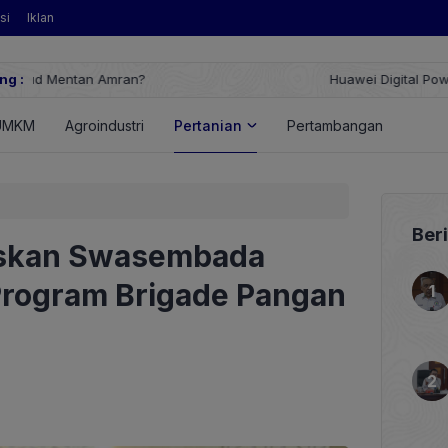
si
Iklan
ng :
Huawei Digital Power Dorong Indonesia Menuju Revolusi Energi T
FusionSolar Terbaru
UMKM
Agroindustri
Pertanian
Pertambangan
Energ
Ber
eskan Swasembada
Program Brigade Pangan