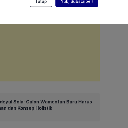
Tutup
Yuk, Subscribe !
deyul Sola: Calon Wamentan Baru Harus
an dan Konsep Holistik