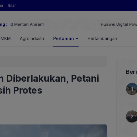
si
Iklan
ng :
Huawei Digital Power Dorong Indonesia Menuju Revolusi Energi T
FusionSolar Terbaru
UMKM
Agroindustri
Pertanian
Pertambangan
Energ
Ber
 Diberlakukan, Petani
ih Protes