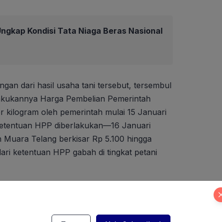
ngkap Kondisi Tata Niaga Beras Nasional
gan dari hasil usaha tani tersebut, tersembul
rlakukannya Harga Pembelian Pemerintah
r kilogram oleh pemerintah mulai 15 Januari
 ketentuan HPP diberlakukan—16 Januari
 Muara Telang berkisar Rp 5.100 hingga
dari ketentuan HPP gabah di tingkat petani
guyuban Gapoktan di Kabupaten Banyuasin,
 juga dialami para petani di Kecamatan Selpen,
a Padang, Muara Sugihan, dan Suak Tapeh.