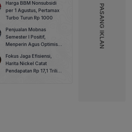
Harga BBM Nonsubsidi
Memperkuat Tata Kelola
PASANG IKLAN
PASANG IKLAN
per 1 Agustus, Pertamax
Perhutanan Sosial
Turbo Turun Rp 1000
Penjualan Mobnas
Semester I Positif,
Menperin Agus Optimistis
Lampaui Target 850 Unit
Fokus Jaga Efisiensi,
Harita Nickel Catat
Pendapatan Rp 17,1 Triliun
pada Semester I 2026