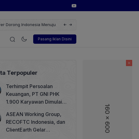
erbarukan dengan Solusi
Wakil Direktur Utama PT Pelindo, Hambra 
i
Korporasi
Teknologi
Otomotif
Wawancara
Sos
Pasang Iklan Disini
ita Terpopuler
Terhimpit Persoalan
Keuangan, PT GNI PHK
1.900 Karyawan Dimulai 5
160 x 600
160 x 600
Agustus 2026
ASEAN Working Group,
RECOFTC Indonesia, dan
ClientEarth Gelar
Lokakarya Regional untuk