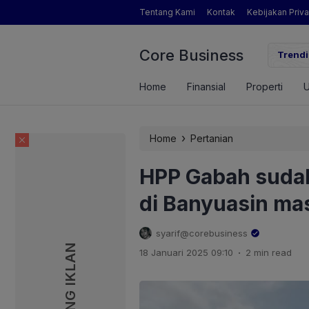
Tentang Kami
Kontak
Kebijakan Priva
Core Business
gamat Pertanian yang Dimaksud Mentan Amran?
Trendi
Home
Finansial
Properti
›
Home
Pertanian
HPP Gabah sudah
di Banyuasin mas
syarif@corebusiness
PASANG IKLAN
PASANG IKLAN
.
18 Januari 2025 09:10
2 min read