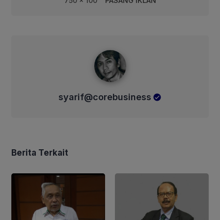
750 x 100
PASANG IKLAN
syarif@corebusiness
syarif@corebusiness
Berita Terkait