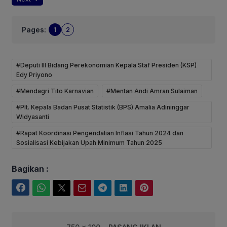
Pages:
1
2
#Deputi III Bidang Perekonomian Kepala Staf Presiden (KSP)
Edy Priyono
#Mendagri Tito Karnavian
#Mentan Andi Amran Sulaiman
#Plt. Kepala Badan Pusat Statistik (BPS) Amalia Adininggar
Widyasanti
#Rapat Koordinasi Pengendalian Inflasi Tahun 2024 dan
Sosialisasi Kebijakan Upah Minimum Tahun 2025
Bagikan :
Facebook
WhatsApp
Twitter
Email
Telegram
LinkedIn
Pinterest