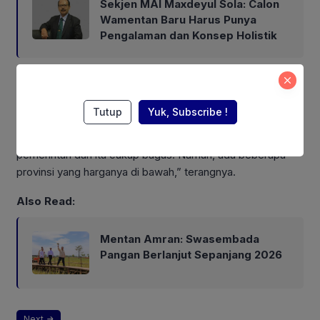
Sekjen MAI Maxdeyul Sola: Calon
Wamentan Baru Harus Punya
Pengalaman dan Konsep Holistik
“Meskipun Kepala BPS sampaikan beras sudah deflasi dan
ada indikasi baik, tapi kalau lihat ketentuan HET, itu masih
Tutup
Yuk, Subscribe !
ada di atas HET. Ini jadi perhatian kita. Sementara itu,
gambaran GKP petani secara nasional di atas harga
pemerintah dan itu cukup bagus. Namun, ada beberapa
provinsi yang harganya di bawah,” terangnya.
Also Read:
Mentan Amran: Swasembada
Pangan Berlanjut Sepanjang 2026
Next