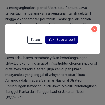
Ia mengungkapkan, pantai Utara atau Pantura Jawa
terpantau mengalami variasi penurunan tanah sekitar 1
hingga 25 sentimeter per tahun. Tantangan lain adalah
peningkatan permukaan air laut sebesar 1 hingga 15
sentimeter per tahun di beberapa wilayah, serta kejadian
banjir rob.
Tutup
Yuk, Subscribe !
“Adanya ancaman
land subsidence
dan fenomena banjir
rob yang terjadi di Kawasan Pantai Utara atau Pantura
Jawa tidak hanya membahayakan keberlangsungan
aktivitas ekonomi dan aset infrastruktur ekonomi nasional
di wilayah tersebut, tetapi juga kehidupan jutaan
masyarakat yang tinggal di wilayah tersebut,” kata
Airlangga dalam acara Seminar Nasional Strategi
Perlindungan Kawasan Pulau Jawa Melalui Pembangunan
Tanggul Pantai dan Tanggul Laut di Jakarta, Rabu
(10/1/2024).