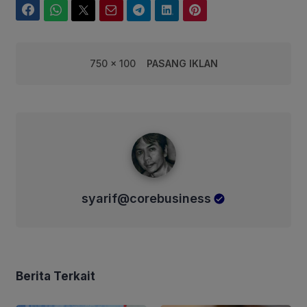
Facebook
WhatsApp
Twitter
Email
Telegram
LinkedIn
Pinterest
750 x 100
PASANG IKLAN
syarif@corebusiness
syarif@corebusiness
Berita Terkait