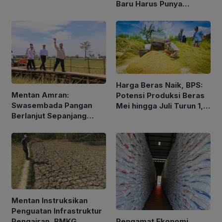
Baru Harus Punya
Pengalaman dan Konsep
Holistik
Harga Beras Naik, BPS:
Mentan Amran:
Potensi Produksi Beras
Swasembada Pangan
Mei hingga Juli Turun 1,16
Berlanjut Sepanjang
Persen
2026
Mentan Instruksikan
Penguatan Infrastruktur
Pengamat Ekonomi
Pengairan, BMKG