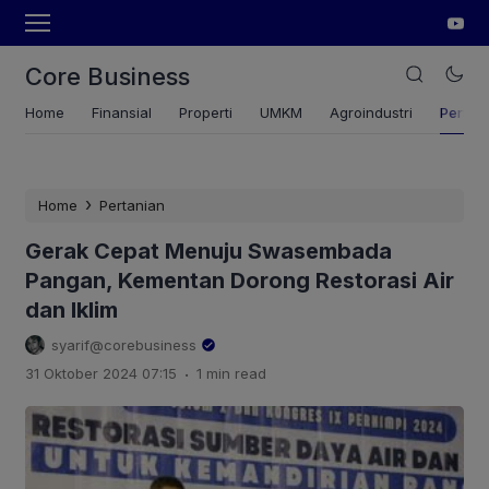
Core Business
Home
Finansial
Properti
UMKM
Agroindustri
Pertan
›
Home
Pertanian
Gerak Cepat Menuju Swasembada
Pangan, Kementan Dorong Restorasi Air
dan Iklim
syarif@corebusiness
.
31 Oktober 2024 07:15
1 min read