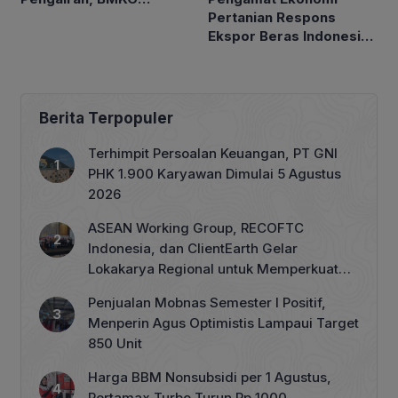
Pertanian Respons
Petakan Musim Kemarau
Ekspor Beras Indonesia
ke Malaysia Rp10 Ribu
per Kg
Berita Terpopuler
Terhimpit Persoalan Keuangan, PT GNI
PHK 1.900 Karyawan Dimulai 5 Agustus
2026
ASEAN Working Group, RECOFTC
Indonesia, dan ClientEarth Gelar
Lokakarya Regional untuk Memperkuat
Tata Kelola Perhutanan Sosial
Penjualan Mobnas Semester I Positif,
Menperin Agus Optimistis Lampaui Target
850 Unit
Harga BBM Nonsubsidi per 1 Agustus,
Pertamax Turbo Turun Rp 1000