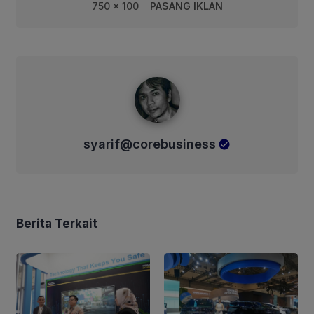
750 x 100
PASANG IKLAN
syarif@corebusiness
syarif@corebusiness
Berita Terkait