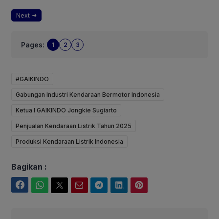
Next
Pages:
1
2
3
#GAIKINDO
Gabungan Industri Kendaraan Bermotor Indonesia
Ketua I GAIKINDO Jongkie Sugiarto
Penjualan Kendaraan Listrik Tahun 2025
Produksi Kendaraan Listrik Indonesia
Bagikan :
Facebook
WhatsApp
Twitter
Email
Telegram
LinkedIn
Pinterest