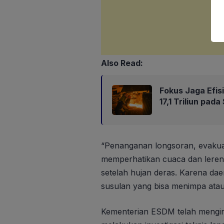
Also Read:
Fokus Jaga Efis
17,1 Triliun pad
“Penanganan longsoran, evakuas
memperhatikan cuaca dan lereng 
setelah hujan deras. Karena daer
susulan yang bisa menimpa ata
Kementerian ESDM telah mengi