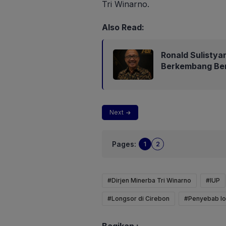
Tri Winarno.
Also Read:
Ronald Sulistyan
Berkembang Be
Next
Pages:
1
2
#Dirjen Minerba Tri Winarno
#IUP
#Longsor di Cirebon
#Penyebab lo