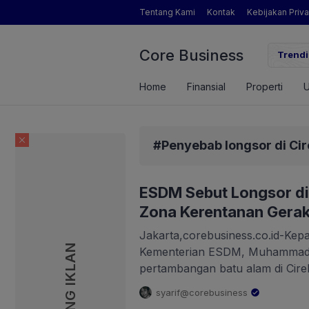
Tentang Kami
Kontak
Kebijakan Priva
Core Business
ngamat Pertanian yang Dimaksud Mentan Amran?
Trendi
Home
Finansial
Properti
#Penyebab longsor di Ci
ESDM Sebut Longsor di
Zona Kerentanan Gerak
Jakarta,corebusiness.co.id-Kep
PASANG IKLAN
Kementerian ESDM, Muhammad 
pertambangan batu alam di Cire
mempunyai potensi tinggi terjadi
syarif@corebusiness
menyampaikan, berdasarkan Pe
.