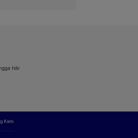
gga hilir
g Kami