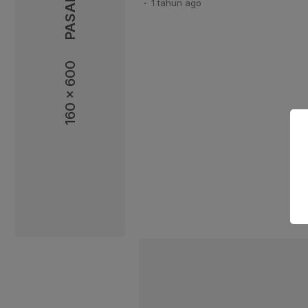
1 tahun
ago
Gerakan Tanah Kabupaten Cire
dengan Kerentanan Gerakan Tana
wilayah ini mempunyai potensi ti
tanah. “Pada zona ini dapat terj
160 x 600