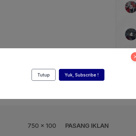
bon merupakan wilayah
h Tinggi. Artinya,
nggi untuk terjadi gerakan
adi gerakan […]
Tutup
Yuk, Subscribe !
750 x 100
PASANG IKLAN