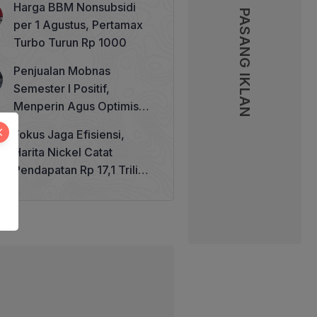
Harga BBM Nonsubsidi
Memperkuat Tata Kelola
PASANG IKLAN
per 1 Agustus, Pertamax
Perhutanan Sosial
Turbo Turun Rp 1000
Penjualan Mobnas
Semester I Positif,
Menperin Agus Optimistis
Lampaui Target 850 Unit
Fokus Jaga Efisiensi,
Harita Nickel Catat
Pendapatan Rp 17,1 Triliun
pada Semester I 2026