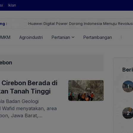
si
Iklan
ng :
Huawei Digital Power Dorong Indonesia Menuju Revolusi Energi
FusionSolar Terbaru
UMKM
Agroindustri
Pertanian
Pertambangan
Energ
rebon
Ber
 Cirebon Berada di
an Tanah Tinggi
ala Badan Geologi
Wafid menyatakan, area
bon, Jawa Barat,
 tanah longsor. Wafid
ta Zona Kerentanan