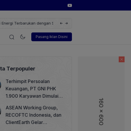
 Terbarukan dengan Solusi
Wakil Direktur Utama PT Pelindo, Hambra
i
Korporasi
Teknologi
Otomotif
Wawancara
Soso
Pasang Iklan Disini
ita Terpopuler
Terhimpit Persoalan
Keuangan, PT GNI PHK
1.900 Karyawan Dimulai 5
160 x 600
Agustus 2026
ASEAN Working Group,
RECOFTC Indonesia, dan
ClientEarth Gelar
Lokakarya Regional untuk