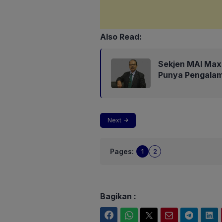
Also Read:
Sekjen MAI Max
Punya Pengalam
Next
Pages:
1
2
Bagikan :
Facebook
WhatsApp
Twitter
Email
Telegram
LinkedIn