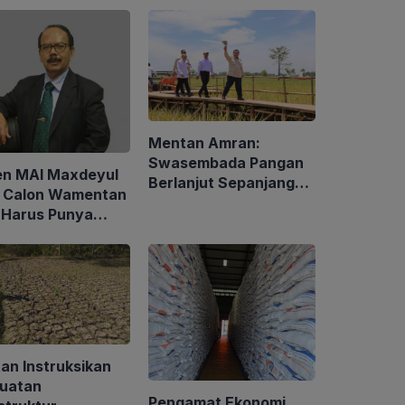
Mentan Amran:
Swasembada Pangan
en MAI Maxdeyul
Berlanjut Sepanjang
: Calon Wamentan
2026
 Harus Punya
alaman dan
p Holistik
an Instruksikan
uatan
Pengamat Ekonomi