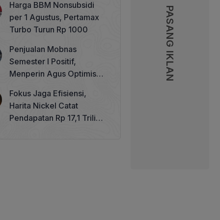
Harga BBM Nonsubsidi
Memperkuat Tata Kelola
PASANG IKLAN
PASANG IKLAN
per 1 Agustus, Pertamax
Perhutanan Sosial
Turbo Turun Rp 1000
Penjualan Mobnas
Semester I Positif,
Menperin Agus Optimistis
Lampaui Target 850 Unit
Fokus Jaga Efisiensi,
Harita Nickel Catat
Pendapatan Rp 17,1 Triliun
pada Semester I 2026