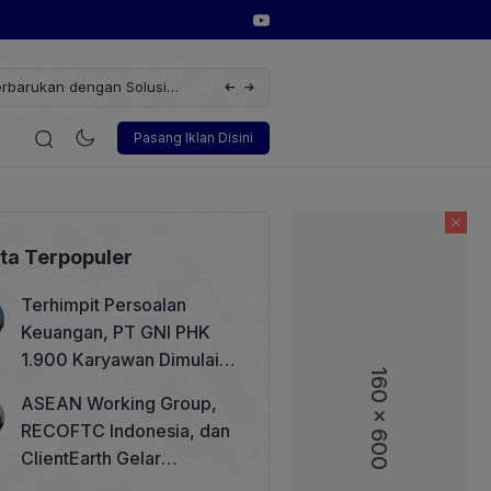
erbarukan dengan Solusi
Wakil Direktur Utama PT Pelindo, Hambra 
i
Korporasi
Teknologi
Otomotif
Wawancara
Sos
Pasang Iklan Disini
ita Terpopuler
Terhimpit Persoalan
Keuangan, PT GNI PHK
1.900 Karyawan Dimulai 5
160 x 600
160 x 600
Agustus 2026
ASEAN Working Group,
RECOFTC Indonesia, dan
ClientEarth Gelar
Lokakarya Regional untuk