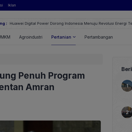
si
Iklan
ng :
Huawei Digital Power Dorong Indonesia Menuju Revolusi Energi T
FusionSolar Terbaru
UMKM
Agroindustri
Pertanian
Pertambangan
Energ
Ber
kung Penuh Program
Mentan Amran