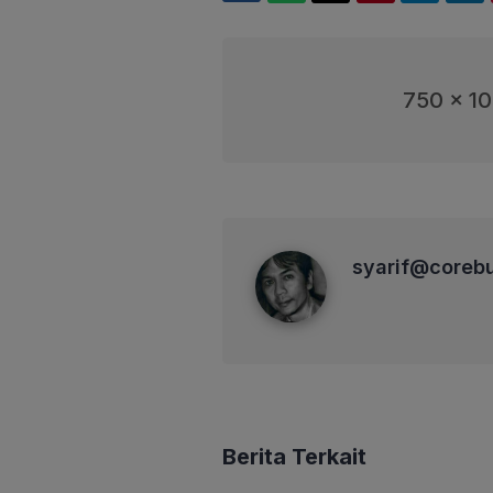
750 x 1
syarif@corebusiness
syarif@coreb
Berita Terkait