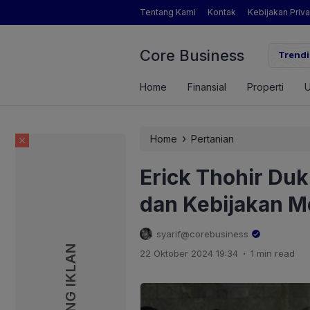
Tentang Kami
Kontak
Kebijakan Priva
Core Business
gamat Pertanian yang Dimaksud Mentan Amran?
Trendi
Home
Finansial
Properti
›
Home
Pertanian
Erick Thohir Du
dan Kebijakan 
syarif@corebusiness
PASANG IKLAN
PASANG IKLAN
.
22 Oktober 2024 19:34
1 min read