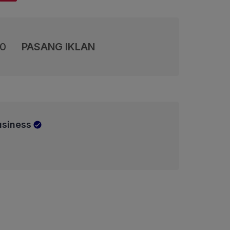
00
PASANG IKLAN
usiness