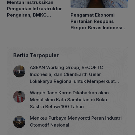
Mentan Instruksikan
Penguatan Infrastruktur
Pengamat Ekonomi
Pengairan, BMKG
Pertanian Respons
Petakan Musim Kemarau
Ekspor Beras Indonesia
ke Malaysia Rp10 Ribu
per Kg
Berita Terpopuler
ASEAN Working Group, RECOFTC
Indonesia, dan ClientEarth Gelar
Lokakarya Regional untuk Memperkuat
Tata Kelola Perhutanan Sosial
Wagub Rano Karno Dikabarkan akan
Menuliskan Kata Sambutan di Buku
Sastra Betawi 100 Tahun
Menkeu Purbaya Menyoroti Peran Industri
Otomotif Nasional