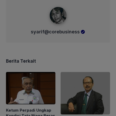
syarif@corebusiness
syarif@corebusiness
Berita Terkait
Ketum Perpadi Ungkap
Kondisi Tata Niaga Beras