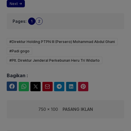
Next
Pages:
1
2
#Direktur Holding PTPN III (Persero) Mohammad Abdul Ghani
#Padi gogo
#Plt. Direktur Jenderal Perkebunan Heru Tri Widarto
Bagikan :
Facebook
WhatsApp
Twitter
Email
Telegram
LinkedIn
Pinterest
750 x 100
PASANG IKLAN