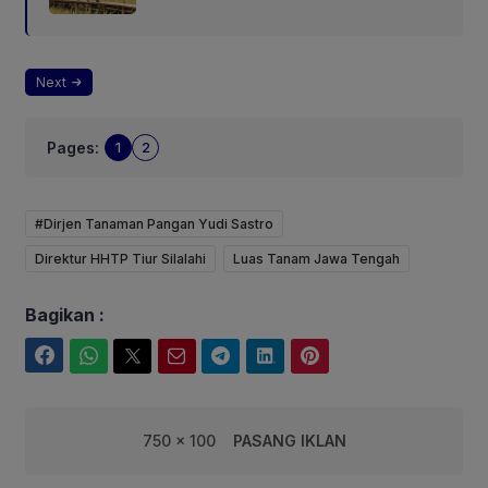
Next
Pages:
1
2
#Dirjen Tanaman Pangan Yudi Sastro
Direktur HHTP Tiur Silalahi
Luas Tanam Jawa Tengah
Bagikan :
Facebook
WhatsApp
Twitter
Email
Telegram
LinkedIn
Pinterest
750 x 100
PASANG IKLAN