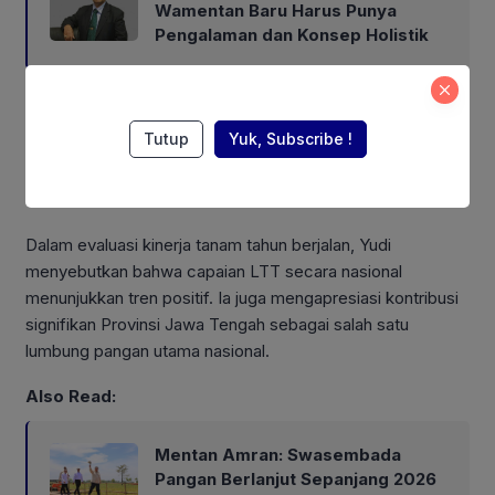
Wamentan Baru Harus Punya
Pengalaman dan Konsep Holistik
“Lahan yang sudah panen harus segera disiapkan dan
Tutup
Yuk, Subscribe !
ditanami kembali. Ini harus menjadi prioritas agar siklus
tanam tetap berjalan dan produksi tidak terganggu,”
tambahnya.
Dalam evaluasi kinerja tanam tahun berjalan, Yudi
menyebutkan bahwa capaian LTT secara nasional
menunjukkan tren positif. Ia juga mengapresiasi kontribusi
signifikan Provinsi Jawa Tengah sebagai salah satu
lumbung pangan utama nasional.
Also Read:
Mentan Amran: Swasembada
Pangan Berlanjut Sepanjang 2026