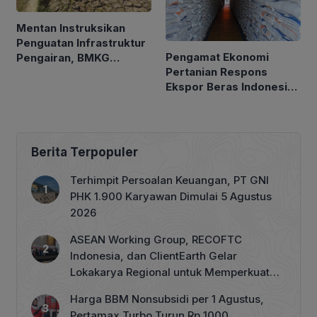
Mentan Instruksikan
Penguatan Infrastruktur
Pengamat Ekonomi
Pengairan, BMKG
Pertanian Respons
Petakan Musim Kemarau
Ekspor Beras Indonesia
ke Malaysia Rp10 Ribu
per Kg
Berita Terpopuler
Terhimpit Persoalan Keuangan, PT GNI
PHK 1.900 Karyawan Dimulai 5 Agustus
2026
ASEAN Working Group, RECOFTC
Indonesia, dan ClientEarth Gelar
Lokakarya Regional untuk Memperkuat
Tata Kelola Perhutanan Sosial
Harga BBM Nonsubsidi per 1 Agustus,
Pertamax Turbo Turun Rp 1000