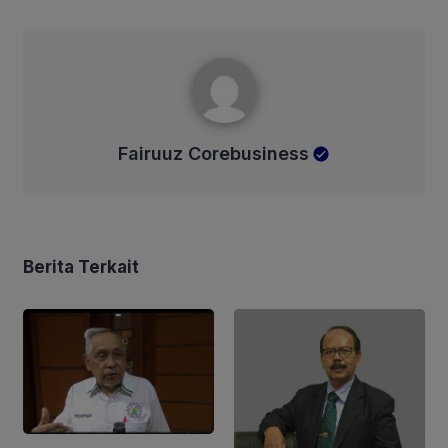
Fairuuz Corebusiness
Fairuuz Corebusiness
Berita Terkait