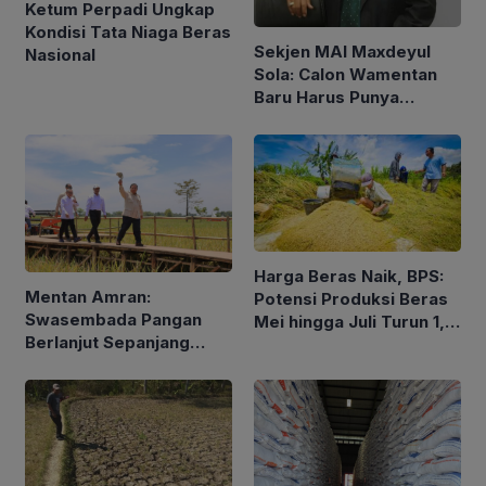
Ketum Perpadi Ungkap
Kondisi Tata Niaga Beras
Sekjen MAI Maxdeyul
Nasional
Sola: Calon Wamentan
Baru Harus Punya
Pengalaman dan Konsep
Holistik
Harga Beras Naik, BPS:
Mentan Amran:
Potensi Produksi Beras
Swasembada Pangan
Mei hingga Juli Turun 1,16
Berlanjut Sepanjang
Persen
2026