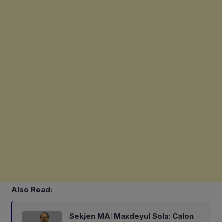
Also Read:
Sekjen MAI Maxdeyul Sola: Calon