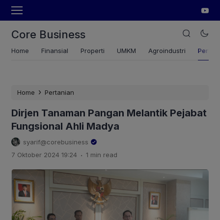
Core Business
Home
Finansial
Properti
UMKM
Agroindustri
Pertan
›
Home
Pertanian
Dirjen Tanaman Pangan Melantik Pejabat
Fungsional Ahli Madya
syarif@corebusiness
.
7 Oktober 2024 19:24
1 min read