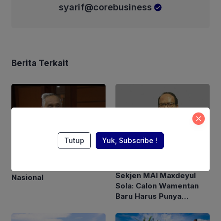
syarif@corebusiness
Berita Terkait
Tutup
Yuk, Subscribe !
Ketum Perpadi Ungkap
Kondisi Tata Niaga Beras
Sekjen MAI Maxdeyul
Nasional
Sola: Calon Wamentan
Baru Harus Punya
Pengalaman dan Konsep
Holistik