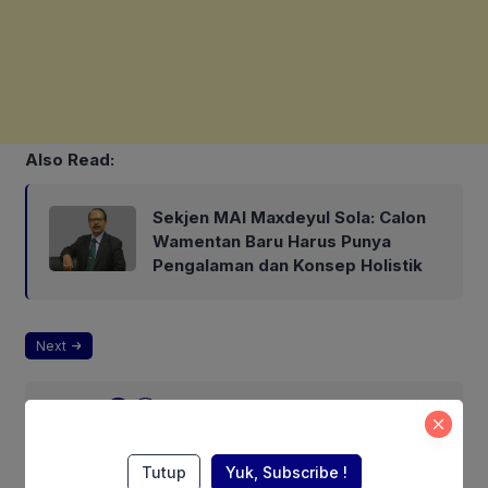
Also Read:
Sekjen MAI Maxdeyul Sola: Calon
Wamentan Baru Harus Punya
Pengalaman dan Konsep Holistik
Next
Pages:
1
2
Tutup
Yuk, Subscribe !