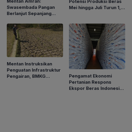
Mentan Amran:
Potensi Produksi Beras
Swasembada Pangan
Mei hingga Juli Turun 1,16
Berlanjut Sepanjang
Persen
2026
Mentan Instruksikan
Penguatan Infrastruktur
Pengamat Ekonomi
Pengairan, BMKG
Pertanian Respons
Petakan Musim Kemarau
Ekspor Beras Indonesia
ke Malaysia Rp10 Ribu
per Kg