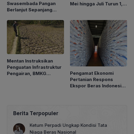
Swasembada Pangan
Mei hingga Juli Turun 1,16
Berlanjut Sepanjang
Persen
2026
Mentan Instruksikan
Penguatan Infrastruktur
Pengamat Ekonomi
Pengairan, BMKG
Pertanian Respons
Petakan Musim Kemarau
Ekspor Beras Indonesia
ke Malaysia Rp10 Ribu
per Kg
Berita Terpopuler
Ketum Perpadi Ungkap Kondisi Tata
Niaga Beras Nasional