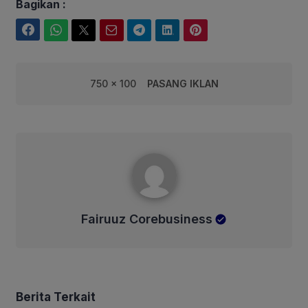
Bagikan :
Facebook
WhatsApp
Twitter
Email
Telegram
LinkedIn
Pinterest
750 x 100
PASANG IKLAN
Fairuuz Corebusiness
Fairuuz Corebusiness
Berita Terkait