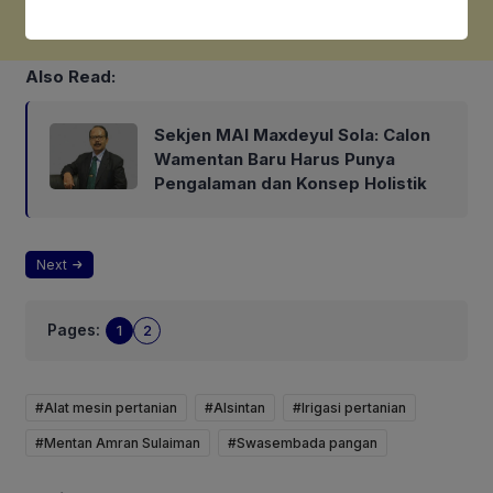
Also Read:
Sekjen MAI Maxdeyul Sola: Calon
Wamentan Baru Harus Punya
Pengalaman dan Konsep Holistik
Next
Pages:
1
2
#Alat mesin pertanian
#Alsintan
#Irigasi pertanian
#Mentan Amran Sulaiman
#Swasembada pangan