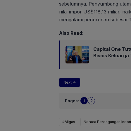
sebelumnya. Penyumbang utama 
nilai impor US$118,13 miliar, n
mengalami penurunan sebesar 14
Also Read:
Capital One Tut
Bisnis Keluarga
Next
Pages:
1
2
#Migas
Neraca Perdagangan Indon