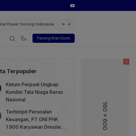
erbarukan dengan Solusi
Wakil Direktur Utama PT Pelindo, Hambra 
gi
Korporasi
Teknologi
Otomotif
Wawancara
Sos
Pasang Iklan Disini
ita Terpopuler
Ketum Perpadi Ungkap
Kondisi Tata Niaga Beras
Nasional
160 x 600
160 x 600
Terhimpit Persoalan
Keuangan, PT GNI PHK
1.900 Karyawan Dimulai 5
Agustus 2026