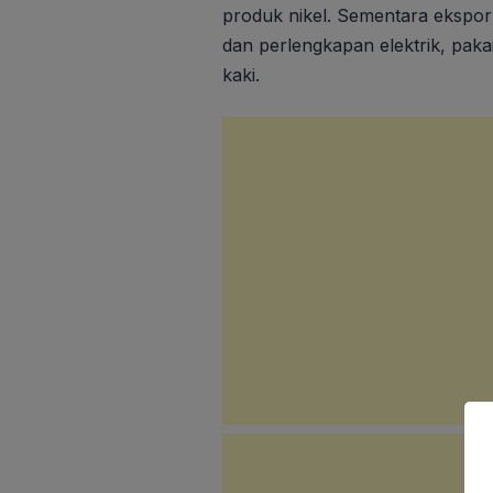
produk nikel. Sementara ekspor
dan perlengkapan elektrik, pakai
kaki.