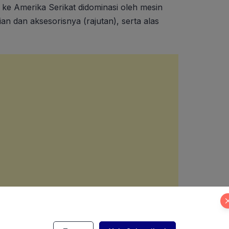
 ke Amerika Serikat didominasi oleh mesin
an dan aksesorisnya (rajutan), serta alas