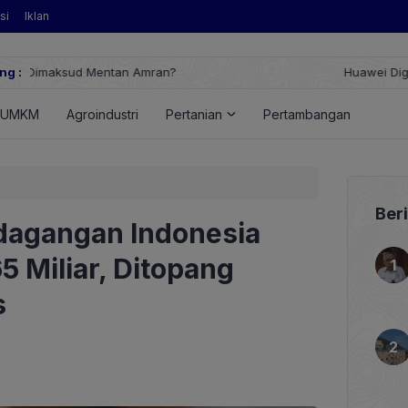
si
Iklan
ng :
Huawei Digital Power Dorong Indonesia Menuju Revolusi Energi T
FusionSolar Terbaru
UMKM
Agroindustri
Pertanian
Pertambangan
Ener
Ber
dagangan Indonesia
 Miliar, Ditopang
s