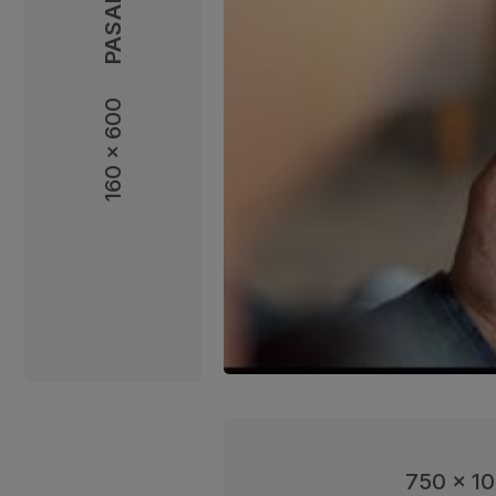
160 x 600
160 x 600
750 x 1