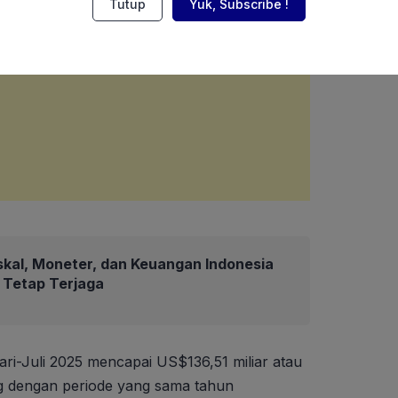
Tutup
Yuk, Subscribe !
skal, Moneter, dan Keuangan Indonesia
6 Tetap Terjaga
ari-Juli 2025 mencapai US$136,51 miliar atau
ng dengan periode yang sama tahun