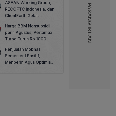
ASEAN Working Group,
PASANG IKLAN
PASANG IKLAN
RECOFTC Indonesia, dan
ClientEarth Gelar
Lokakarya Regional untuk
Harga BBM Nonsubsidi
Memperkuat Tata Kelola
per 1 Agustus, Pertamax
Perhutanan Sosial
Turbo Turun Rp 1000
Penjualan Mobnas
Semester I Positif,
Menperin Agus Optimistis
Lampaui Target 850 Unit