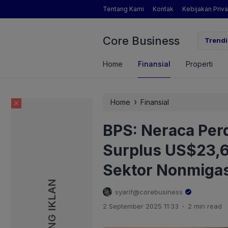
Tentang Kami
Kontak
Kebijakan Priva
Core Business
gamat Pertanian yang Dimaksud Mentan Amran?
Trendi
Home
Finansial
Properti
›
Home
Finansial
BPS: Neraca Per
Surplus US$23,65
Sektor Nonmiga
PASANG IKLAN
PASANG IKLAN
syarif@corebusiness
.
2 September 2025 11:33
2 min read