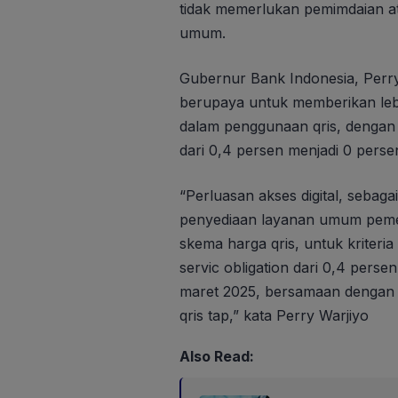
tidak memerlukan pemimdaian at
umum.
Gubernur Bank Indonesia, Perr
berupaya untuk memberikan le
dalam penggunaan qris, denga
dari 0,4 persen menjadi 0 pers
“Perluasan akses digital, seba
penyediaan layanan umum pemer
skema harga qris, untuk kriter
servic obligation dari 0,4 perse
maret 2025, bersamaan dengan l
qris tap,” kata Perry Warjiyo
Also Read: