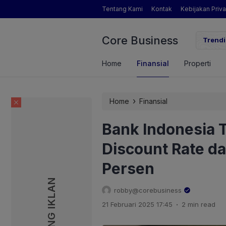
Tentang Kami
Kontak
Kebijakan Priva
Core Business
ama PT Pelindo, Hambra Samal: Orang Pelindo adalah Pemikir
Trendi
Home
Finansial
Properti
›
Home
Finansial
Bank Indonesia 
Discount Rate da
Persen
PASANG IKLAN
PASANG IKLAN
robby@corebusiness
.
21 Februari 2025 17:45
2 min read