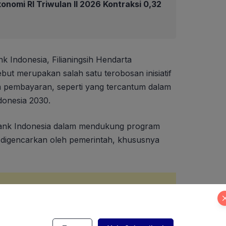
nomi RI Triwulan II 2026 Kontraksi 0,32
 Indonesia, Filianingsih Hendarta
ut merupakan salah satu terobosan inisiatif
 pembayaran, seperti yang tercantum dalam
donesia 2030.
Bank Indonesia dalam mendukung program
h digencarkan oleh pemerintah, khususnya