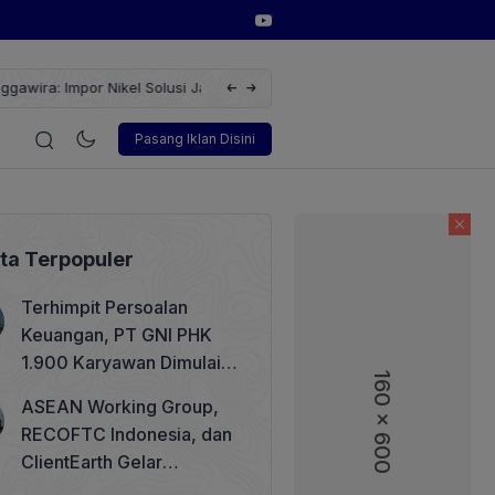
 Jangan Bergantung Negara
Kementan Jelaskan Perhitungan Pendap
gi
Korporasi
Teknologi
Otomotif
Wawancara
Sos
Pasang Iklan Disini
ita Terpopuler
Terhimpit Persoalan
Keuangan, PT GNI PHK
1.900 Karyawan Dimulai 5
160 x 600
160 x 600
Agustus 2026
ASEAN Working Group,
RECOFTC Indonesia, dan
ClientEarth Gelar
Lokakarya Regional untuk