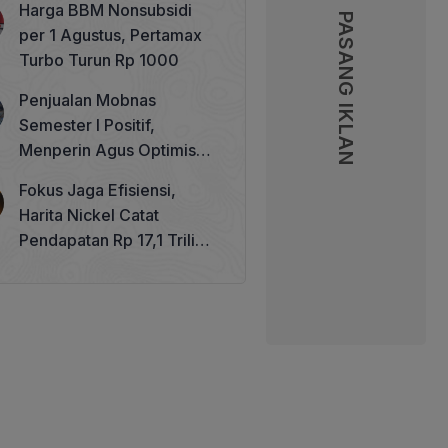
Harga BBM Nonsubsidi
Memperkuat Tata Kelola
PASANG IKLAN
PASANG IKLAN
per 1 Agustus, Pertamax
Perhutanan Sosial
Turbo Turun Rp 1000
Penjualan Mobnas
Semester I Positif,
Menperin Agus Optimistis
Lampaui Target 850 Unit
Fokus Jaga Efisiensi,
Harita Nickel Catat
Pendapatan Rp 17,1 Triliun
pada Semester I 2026