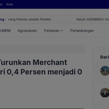
si
Iklan
ng :
Ketum ASPEBINDO Anggawira: Impor Nikel Solusi Jangka Pendek,
Lain
UMKM
Agroindustri
Pertanian
Pertambangan
Ener
Ber
Turunkan Merchant
ri 0,4 Persen menjadi 0