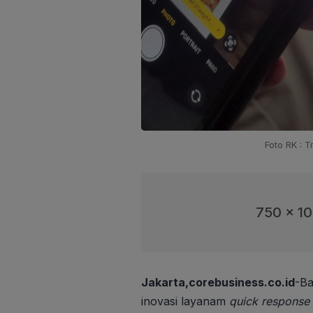
Foto RK : 
750 x 1
Jakarta,corebusiness.co.id
-Ba
inovasi layanam
quick response