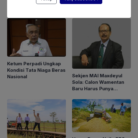
Berita Terkait
Ketum Perpadi Ungkap
Kondisi Tata Niaga Beras
Sekjen MAI Maxdeyul
Nasional
Sola: Calon Wamentan
Baru Harus Punya
Pengalaman dan Konsep
Holistik