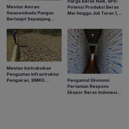
Harga Beras Naik, BPS:
Mentan Amran:
Potensi Produksi Beras
Swasembada Pangan
Mei hingga Juli Turun 1,16
Berlanjut Sepanjang
Persen
2026
Mentan Instruksikan
Penguatan Infrastruktur
Pengamat Ekonomi
Pengairan, BMKG
Pertanian Respons
Petakan Musim Kemarau
Ekspor Beras Indonesia
ke Malaysia Rp10 Ribu
per Kg