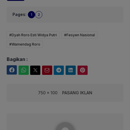
Pages:
1
2
#Dyah Roro Esti Widya Putri
#Fesyen Nasional
#Wamendag Roro
Bagikan :
Facebook
WhatsApp
Twitter
Email
Telegram
LinkedIn
Pinterest
750 x 100
PASANG IKLAN
Fairuuz Corebusiness