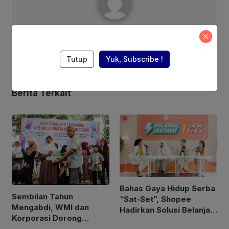
Fairuuz Corebusiness
Tutup
Yuk, Subscribe !
Berita Terkait
Bahas Gaya Hidup Serba
Sembilan Tahun
“Sat-Set”, Shopee
Mengabdi, WMI dan
Hadirkan Solusi Belanja
Korporasi Dorong
Instan 1 Jam untuk
Kemandirian Ekonomi