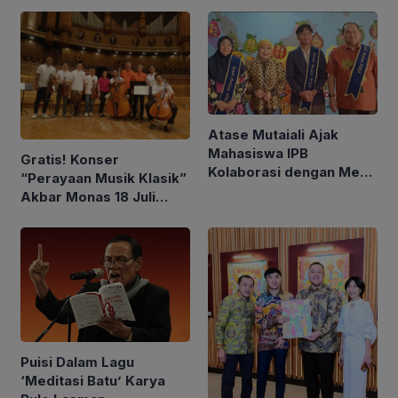
Penuhi Kebutuhan Harian
Komunitas Difabel
Atase Mutaiali Ajak
Mahasiswa IPB
Gratis! Konser
Kolaborasi dengan Mesir
“Perayaan Musik Klasik”
di Bidang Pendidikan dan
Akbar Monas 18 Juli
Seni Budaya
2026
Puisi Dalam Lagu
‘Meditasi Batu’ Karya