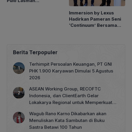
Pulo Lasman
Simanjuntak Kembali
Immersion by Lexus
Hadir di Channel
Hadirkan Pameran Seni
YouTube
‘Continuum’ Bersama
Seniman Berkebutuhan
Khusus Oliver Wihardja
Berita Terpopuler
Terhimpit Persoalan Keuangan, PT GNI
PHK 1.900 Karyawan Dimulai 5 Agustus
2026
ASEAN Working Group, RECOFTC
Indonesia, dan ClientEarth Gelar
Lokakarya Regional untuk Memperkuat
Tata Kelola Perhutanan Sosial
Wagub Rano Karno Dikabarkan akan
Menuliskan Kata Sambutan di Buku
Sastra Betawi 100 Tahun