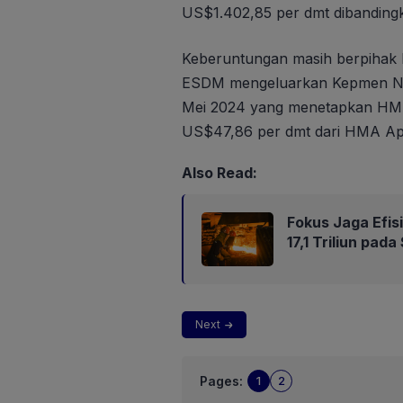
US$1.402,85 per dmt dibanding
Keberuntungan masih berpihak k
ESDM mengeluarkan Kepmen No
Mei 2024 yang menetapkan HMA 
US$47,86 per dmt dari HMA Apr
Also Read:
Fokus Jaga Efis
17,1 Triliun pad
Next
Pages:
1
2