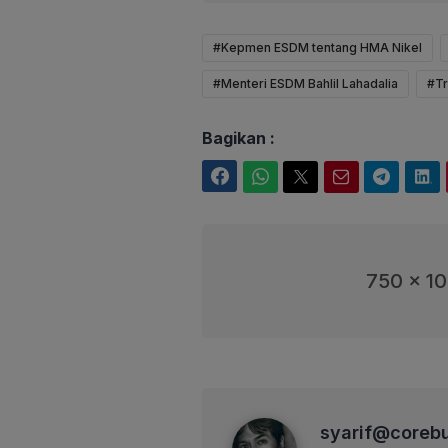
#Kepmen ESDM tentang HMA Nikel
#Menteri ESDM Bahlil Lahadalia
#Tr
Bagikan :
Facebook
WhatsApp
Twitter
Email
Telegram
LinkedIn
750 x 1
syarif@corebusiness
syarif@coreb