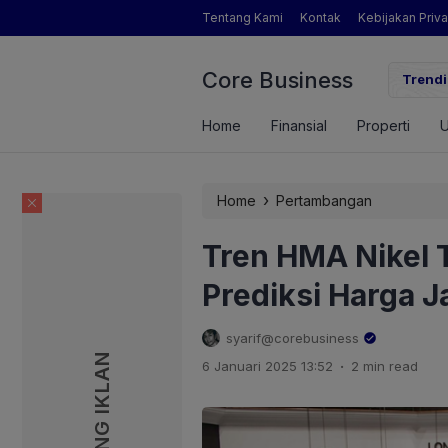
Tentang Kami
Kontak
Kebijakan Priva
Core Business
gamat Pertanian yang Dimaksud Mentan Amran?
Trendi
Home
Finansial
Properti
›
Home
Pertambangan
Tren HMA Nikel 
Prediksi Harga J
syarif@corebusiness
PASANG IKLAN
PASANG IKLAN
.
6 Januari 2025 13:52
2 min read