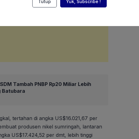
Tutup
Yuk, Subscribe !
ESDM Tambah PNBP Rp20 Miliar Lebih
ng Batubara
gkal, tertahan di angka US$16.021,67 per
mbuat produsen nikel sumringah, lantaran
ngka US$17.424,52 per dmt, lebih tinggi