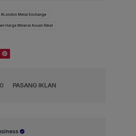
#London Metal Exchange
en Harga Mineral Acuan Nikel
Pinterest
00
PASANG IKLAN
usiness