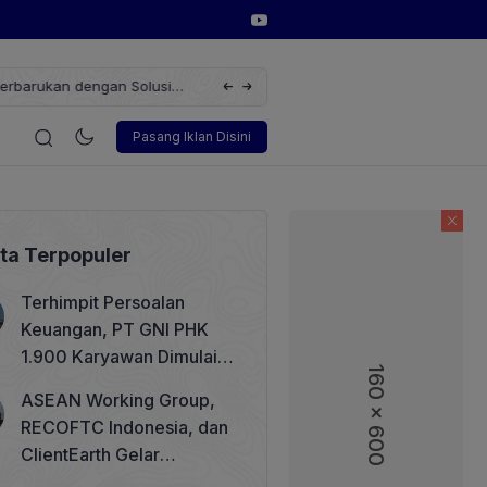
erbarukan dengan Solusi
Wakil Direktur Utama PT Pelindo, Hambra 
gi
Korporasi
Teknologi
Otomotif
Wawancara
Sos
Pasang Iklan Disini
ita Terpopuler
Terhimpit Persoalan
Keuangan, PT GNI PHK
1.900 Karyawan Dimulai 5
160 x 600
160 x 600
Agustus 2026
ASEAN Working Group,
RECOFTC Indonesia, dan
ClientEarth Gelar
Lokakarya Regional untuk