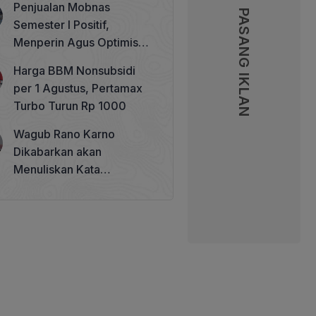
Penjualan Mobnas
Memperkuat Tata Kelola
PASANG IKLAN
PASANG IKLAN
Semester I Positif,
Perhutanan Sosial
Menperin Agus Optimistis
Lampaui Target 850 Unit
Harga BBM Nonsubsidi
per 1 Agustus, Pertamax
Turbo Turun Rp 1000
Wagub Rano Karno
Dikabarkan akan
Menuliskan Kata
Sambutan di Buku Sastra
Betawi 100 Tahun