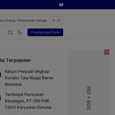
erbarukan dengan Solusi
Wakil Direktur Utama PT Pelindo, Hambra 
i
Korporasi
Teknologi
Otomotif
Wawancara
Sos
Pasang Iklan Disini
ita Terpopuler
Ketum Perpadi Ungkap
Kondisi Tata Niaga Beras
Nasional
160 x 600
160 x 600
Terhimpit Persoalan
Keuangan, PT GNI PHK
1.900 Karyawan Dimulai 5
Agustus 2026