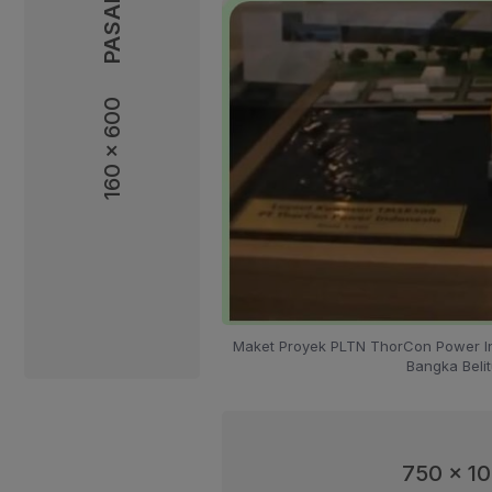
160 x 600
160 x 600
Maket Proyek PLTN ThorCon Power In
Bangka Belit
750 x 1