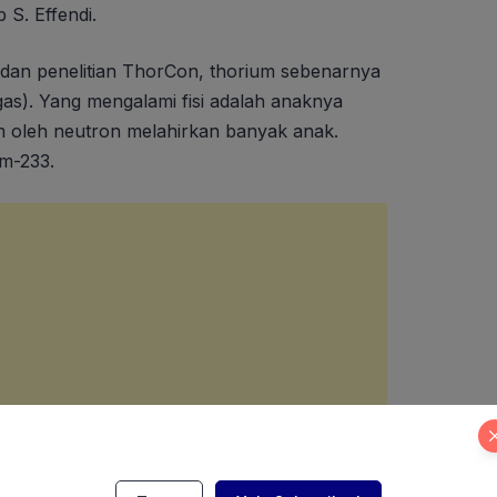
 S. Effendi.
 dan penelitian ThorCon, thorium sebenarnya
 gas). Yang mengalami fisi adalah anaknya
am oleh neutron melahirkan banyak anak.
m-233.