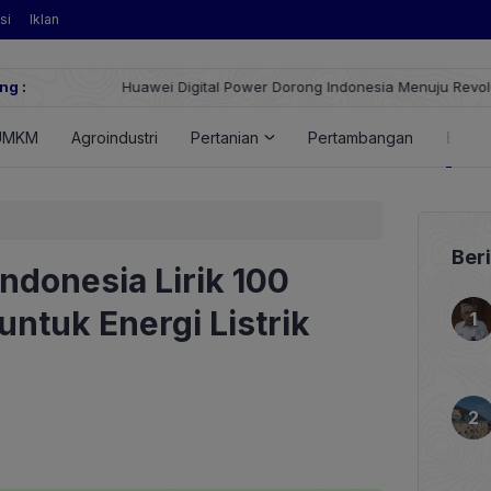
si
Iklan
ng :
Huawei Digital Power Dorong Indonesia Menuju Revolusi Energi T
FusionSolar Terbaru
UMKM
Agroindustri
Pertanian
Pertambangan
Energ
Ber
ndonesia Lirik 100
ntuk Energi Listrik