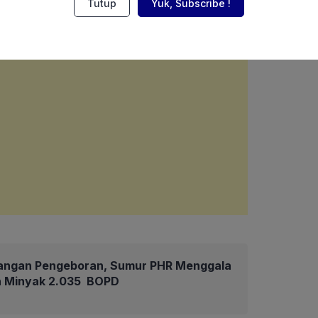
Tutup
Yuk, Subscribe !
angan Pengeboran, Sumur PHR Menggala
an Minyak 2.035 BOPD