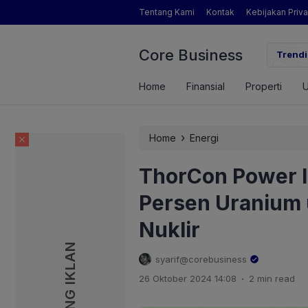
Tentang Kami
Kontak
Kebijakan Priva
Core Business
gamat Pertanian yang Dimaksud Mentan Amran?
Trendi
Home
Finansial
Properti
›
Home
Energi
ThorCon Power I
Persen Uranium u
Nuklir
PASANG IKLAN
PASANG IKLAN
syarif@corebusiness
.
26 Oktober 2024 14:08
2 min read