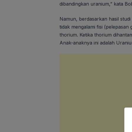
dibandingkan uranium,” kata Bob
Namun, berdasarkan hasil studi
tidak mengalami fisi (pelepasan
thorium. Ketika thorium dihant
Anak-anaknya ini adalah Uraniu