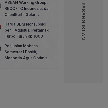
ASEAN Working Group,
PASANG IKLAN
PASANG IKLAN
RECOFTC Indonesia, dan
ClientEarth Gelar
Lokakarya Regional untuk
Harga BBM Nonsubsidi
Memperkuat Tata Kelola
per 1 Agustus, Pertamax
Perhutanan Sosial
Turbo Turun Rp 1000
Penjualan Mobnas
Semester I Positif,
Menperin Agus Optimistis
Lampaui Target 850 Unit