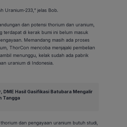
ah Uranium-233,” jelas Bob.
ndungan dan potensi thorium dan uranium,
ng terdapat di kerak bumi ini belum masuk
pengayaan. Memandang masih ada proses
ium, ThorCon mencoba menjajaki pembelian
 sambil menunggu, kelak sudah ada pabrik
an uranium di Indonesia.
r, DME Hasil Gasifikasi Batubara Mengalir
h Tangga
horium dan pengayaan uranium butuh studi,