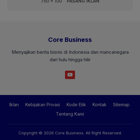
750 x 100
PASANG IKLAN
Core Business
Menyajikan berita bisnis di Indonesia dan mancanegara
dari hulu hingga hilir
Iklan
Kebijakan Privasi
Kode Etik
Kontak
Sitemap
Tentang Kami
Copyright © 2026
Core Business
. All Right Reserved.