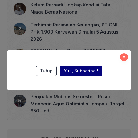
korupsi proyek KCJB. Setelah
Ketum Perpadi Ungkap Kondisi Tata
ditunggu-tunggu publik, Jokowi
Niaga Beras Nasional
akhirnya menjelaskan tujuan
dibangunnya KCJB. “Begini, kita harus
Terhimpit Persoalan Keuangan, PT GNI
tahu masalahnya […]
PHK 1.900 Karyawan Dimulai 5 Agustus
2026
ASEAN Working Group, RECOFTC
Indonesia, dan ClientEarth Gelar
Lokakarya Regional untuk Memperkuat
Tutup
Yuk, Subscribe !
Tata Kelola Perhutanan Sosial
Harga BBM Nonsubsidi per 1 Agustus,
Pertamax Turbo Turun Rp 1000
Penjualan Mobnas Semester I Positif,
Menperin Agus Optimistis Lampaui Target
850 Unit