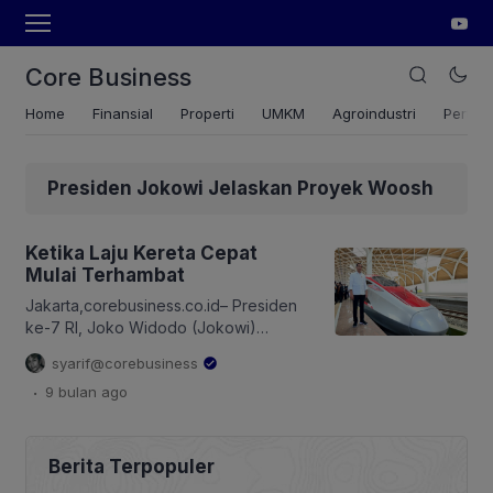
Core Business
Home
Finansial
Properti
UMKM
Agroindustri
Pertan
Presiden Jokowi Jelaskan Proyek Woosh
Ketika Laju Kereta Cepat
Mulai Terhambat
Jakarta,corebusiness.co.id– Presiden
ke-7 RI, Joko Widodo (Jokowi)
menyatakan, prinsip dasar transportasi
syarif@corebusiness
massal seperti Kereta Cepat Jakarta-
.
9 bulan
ago
Bandung (KCJB) atau Whoosh adalah
layanan publik, bukan mencari laba.
Namun, Komisi Pemberantasan Korupsi
(KPK) sudah turun tangan, sedang
Berita Terpopuler
menyelidiki dugaan tindak pidana