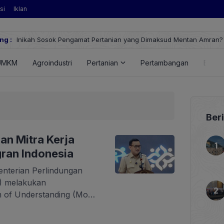
si
Iklan
k Pengamat Pertanian yang Dimaksud Mentan Amran?
ng :
UMKM
Agroindustri
Pertanian
Pertambangan
Energ
Ber
an Mitra Kerja
gran Indonesia
enterian Perlindungan
I) melakukan
of Understanding (MoU)
a yang menjadi mitra
esepahaman dilakukan