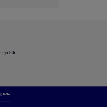
gga hilir
g Kami