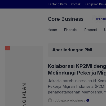
Tentang Kami
Kontak
Kebijakan Priva
Core Business
ndapatan Brigade Swasembada Pangan
Inikah Soso
Trendi
Home
Finansial
Properti
#perlindungan PMI
Kolaborasi KP2MI deng
Melindungi Pekerja Mi
Jakarta,corebusiness.co.id-Kem
PASANG IKLAN
Pekerja Migran Indonesia (P2M
penandatanganan Memorandum 
dengan kementerian dan lembag
robby@corebusiness
kerja. Penandatanganan nota k
.