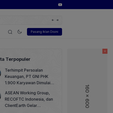
Huawei Digital Power Dorong Indonesia Menuju Revolusi Ene
FusionSolar Terbaru
i
Korporasi
Teknologi
Otomotif
Wawancara
Soso
Pasang Iklan Disini
ita Terpopuler
Terhimpit Persoalan
Keuangan, PT GNI PHK
1.900 Karyawan Dimulai 5
160 x 600
Agustus 2026
ASEAN Working Group,
RECOFTC Indonesia, dan
ClientEarth Gelar
Lokakarya Regional untuk