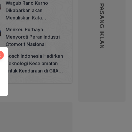
Wagub Rano Karno
Memperkuat Tata Kelola
PASANG IKLAN
Dikabarkan akan
Perhutanan Sosial
Menuliskan Kata
Sambutan di Buku Sastra
Menkeu Purbaya
Betawi 100 Tahun
Menyoroti Peran Industri
Otomotif Nasional
Bosch Indonesia Hadirkan
Teknologi Keselamatan
untuk Kendaraan di GIIAS
2026