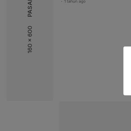
1 tahun
ago
oleh Kementerian P2MI dengan mi
Kementerian Kependudukan da
Kementerian Pemberdayaan Pe
Perlindungan Anak, BPS, Badan 
160 x 600
Universitas Diponegoro dan Uni
P2MI, […]