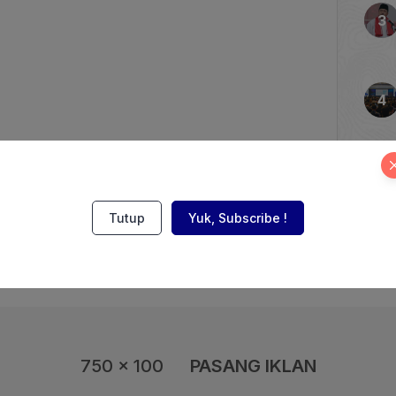
tra kerjanya, antara lain
n Pembangunan Keluarga,
rempuan dan
Gizi Nasional, Baznas,
versitas Terbuka. Menteri
Tutup
Yuk, Subscribe !
750 x 100
PASANG IKLAN