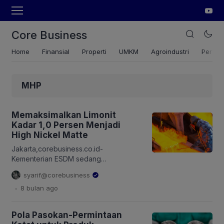
Core Business
Home
Finansial
Properti
UMKM
Agroindustri
Pertan
MHP
Memaksimalkan Limonit
Kadar 1,0 Persen Menjadi
High Nickel Matte
Jakarta,corebusiness.co.id-
Kementerian ESDM sedang
memperketat kontrol produksi bijih
syarif@corebusiness
nikel di Indonesia. Hal ini terbaca dari
.
8 bulan
ago
pemangkasan target produksi bijih
nikel dalam Rencana Kerja dan
Anggaran Biaya (RKAB) 2026 di kisaran
Pola Pasokan-Permintaan
250 juta ton. Sementara kapasitas