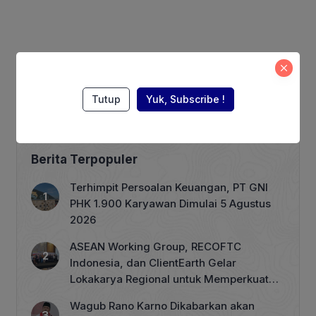
Tutup
Yuk, Subscribe !
Berita Terpopuler
Terhimpit Persoalan Keuangan, PT GNI
PHK 1.900 Karyawan Dimulai 5 Agustus
2026
ASEAN Working Group, RECOFTC
Indonesia, dan ClientEarth Gelar
Lokakarya Regional untuk Memperkuat
Tata Kelola Perhutanan Sosial
Wagub Rano Karno Dikabarkan akan