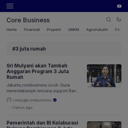
Core Business
Home
Finansial
Properti
UMKM
Agroindustri
Pertan
#3 juta rumah
Sri Mulyani akan Tambah
Anggaran Program 3 Juta
Rumah
Jakarta,corebusiness.co.id– Guna
menindaklanjuti rencana support Bank
Indonesia melalui relaksasi giro wajib
robby@corebusiness
minimum yang akan digunakan untuk
.
1 tahun
ago
mendukung program 3 juta rumah dan
renovasi 3 juta rumah, Menteri
Keuangan Sri Mulyani mengatakan ada
Pemerintah dan BI Kolaburasi
sejumlah dukungan anggaran APBN