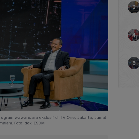
 rogram wawancara ekslusif di TV One, Jakarta, Jumat
 malam. Foto: dok. ESDM.