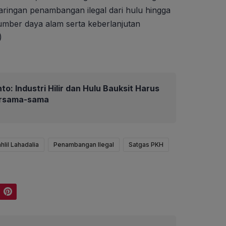
aringan penambangan ilegal dari hulu hingga
sumber daya alam serta keberlanjutan
)
to: Industri Hilir dan Hulu Bauksit Harus
rsama-sama
lil Lahadalia
Penambangan Ilegal
Satgas PKH
Pinterest