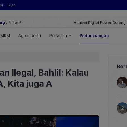
si
Iklan
ng :
Huawei Digital Power Dorong Indonesia Menuju Revolusi Energi T
FusionSolar Terbaru
UMKM
Agroindustri
Pertanian
Pertambangan
Ener
Ber
 Ilegal, Bahlil: Kalau
, Kita juga A