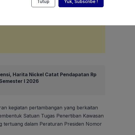
Tutup
Yuk, Subscribe !
iensi, Harita Nickel Catat Pendapatan Rp
a Semester I 2026
ran kegiatan pertambangan yang berkaitan
membentuk Satuan Tugas Penertiban Kawasan
ng tertuang dalam Peraturan Presiden Nomor