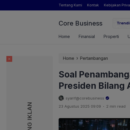
Tentang Kami
Kontak
Kebijakan Priva
Core Business
gamat Pertanian yang Dimaksud Mentan Amran?
Trendi
Home
Finansial
Properti
›
Home
Pertambangan
Soal Penambangan
Presiden Bilang A
syarif@corebusiness
PASANG IKLAN
PASANG IKLAN
.
23 Agustus 2025 09:09
2 min read