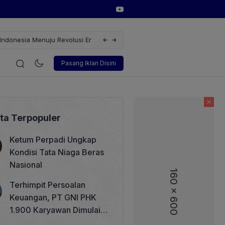
erbarukan dengan Solusi
Wakil Direktur Utama PT Pelindo, Hambra 
gi
Korporasi
Teknologi
Otomotif
Wawancara
Sos
Pasang Iklan Disini
ita Terpopuler
Ketum Perpadi Ungkap
Kondisi Tata Niaga Beras
Nasional
160 x 600
160 x 600
Terhimpit Persoalan
Keuangan, PT GNI PHK
1.900 Karyawan Dimulai 5
Agustus 2026