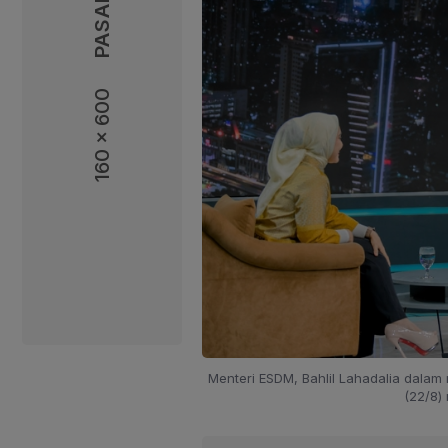
160 x 600
160 x 600
Menteri ESDM, Bahlil Lahadalia dalam
(22/8)