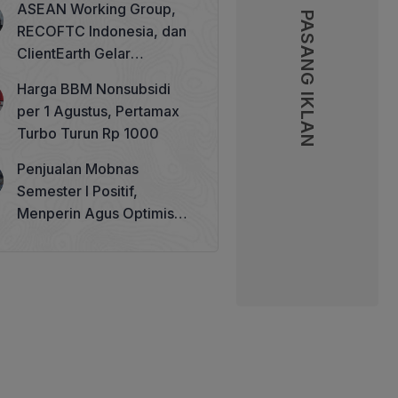
ASEAN Working Group,
PASANG IKLAN
PASANG IKLAN
RECOFTC Indonesia, dan
ClientEarth Gelar
Lokakarya Regional untuk
Harga BBM Nonsubsidi
Memperkuat Tata Kelola
per 1 Agustus, Pertamax
Perhutanan Sosial
Turbo Turun Rp 1000
Penjualan Mobnas
Semester I Positif,
Menperin Agus Optimistis
Lampaui Target 850 Unit