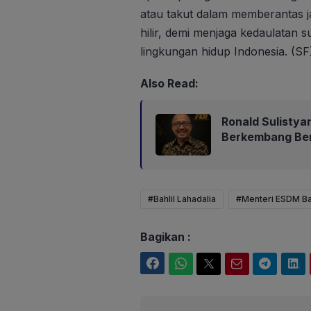
atau takut dalam memberantas j
hilir, demi menjaga kedaulatan 
lingkungan hidup Indonesia. (SF
Also Read:
Ronald Sulistyan
Berkembang Be
#Bahlil Lahadalia
#Menteri ESDM Bah
Bagikan :
Facebook
WhatsApp
Twitter
Email
Telegram
LinkedIn