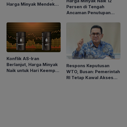
Harga Minyak Naik 12
Harga Minyak Mendekati
Persen di Tengah
$100 per Barel
Ancaman Penutupan
Laut Merah
Konflik AS-Iran
Berlanjut, Harga Minyak
Respons Keputusan
Naik untuk Hari Keempat
WTO, Busan: Pemerintah
Berturut-turut
RI Tetap Kawal Akses
Pasar Asam Lemak ke
Uni Eropa