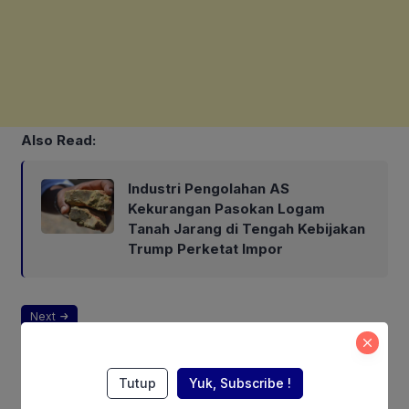
Also Read:
Industri Pengolahan AS
Kekurangan Pasokan Logam
Tanah Jarang di Tengah Kebijakan
Trump Perketat Impor
Next
Pages:
1
2
Tutup
Yuk, Subscribe !