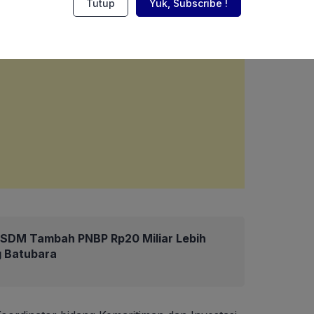
Tutup
Yuk, Subscribe !
ESDM Tambah PNBP Rp20 Miliar Lebih
ng Batubara