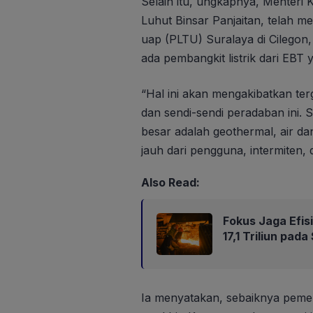
Selain itu, ungkapnya, Menteri 
Luhut Binsar Panjaitan, telah m
uap (PLTU) Suralaya di Cilegon,
ada pembangkit listrik dari EBT 
“Hal ini akan mengakibatkan t
dan sendi-sendi peradaban ini
besar adalah geothermal, air da
jauh dari pengguna, intermiten,
Also Read:
Fokus Jaga Efis
17,1 Triliun pad
Ia menyatakan, sebaiknya pemeri