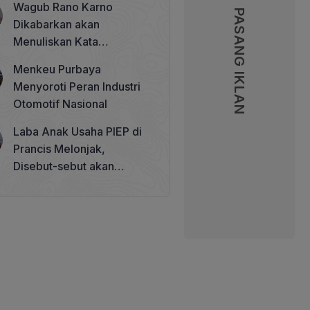
Wagub Rano Karno
Memperkuat Tata Kelola
PASANG IKLAN
PASANG IKLAN
Dikabarkan akan
Perhutanan Sosial
Menuliskan Kata
Sambutan di Buku Sastra
Menkeu Purbaya
Betawi 100 Tahun
Menyoroti Peran Industri
Otomotif Nasional
Laba Anak Usaha PIEP di
Prancis Melonjak,
Disebut-sebut akan
Akuisisi Perusahaan
Migas Kanada