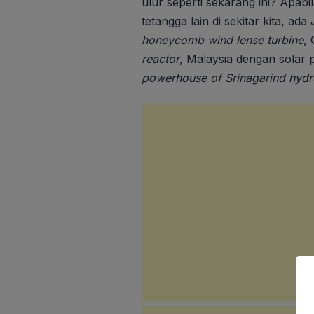
ulur seperti sekarang ini? Apabil
tetangga lain di sekitar kita, 
honeycomb wind
lense turbine
,
reactor
, Malaysia dengan solar 
powerhouse of Srinagarind hydr