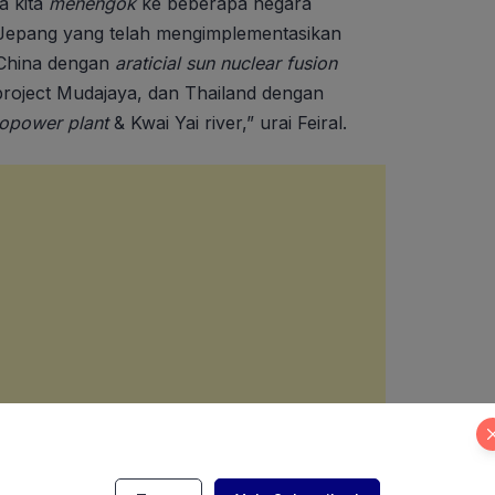
a kita
menengok
ke beberapa negara
ada Jepang yang telah mengimplementasikan
 China dengan
araticial sun
nuclear fusion
project Mudajaya, dan Thailand dengan
opower plant
& Kwai Yai river,” urai Feiral.