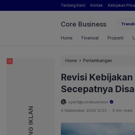
Tentang Kami
Kontak
Kebijakan Priva
Core Business
gamat Pertanian yang Dimaksud Mentan Amran?
Trendi
Home
Finansial
Properti
›
Home
Pertambangan
Revisi Kebijakan
Secepatnya Dis
syarif@corebusiness
PASANG IKLAN
PASANG IKLAN
.
4 September 2024 12:23
3 min read