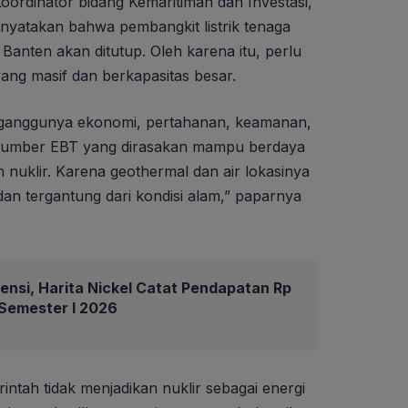
Koordinator bidang Kemaritiman dan Investasi,
enyatakan bahwa pembangkit listrik tenaga
 Banten akan ditutup. Oleh karena itu, perlu
yang masif dan berkapasitas besar.
erganggunya ekonomi, pertahanan, keamanan,
. Sumber EBT yang dirasakan mampu berdaya
n nuklir. Karena geothermal dan air lokasinya
 dan tergantung dari kondisi alam,” paparnya
iensi, Harita Nickel Catat Pendapatan Rp
a Semester I 2026
ntah tidak menjadikan nuklir sebagai energi