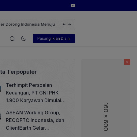
erbarukan dengan Solusi
Wakil Direktur Utama PT Pelindo, Hambra 
gi
Korporasi
Teknologi
Otomotif
Wawancara
Sos
Pasang Iklan Disini
ita Terpopuler
Terhimpit Persoalan
Keuangan, PT GNI PHK
1.900 Karyawan Dimulai 5
160 x 600
160 x 600
Agustus 2026
ASEAN Working Group,
RECOFTC Indonesia, dan
ClientEarth Gelar
Lokakarya Regional untuk