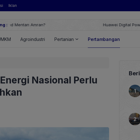
si
Iklan
ng :
Huawei Digital Power Dorong Indonesia Menuju Revolusi Energi T
FusionSolar Terbaru
UMKM
Agroindustri
Pertanian
Pertambangan
Ener
Ber
 Energi Nasional Perlu
ahkan