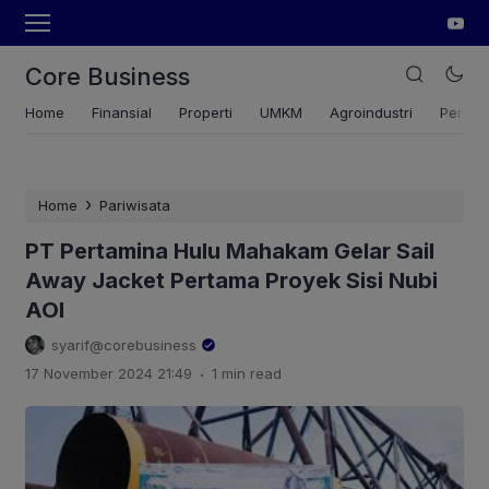
Core Business
Home
Finansial
Properti
UMKM
Agroindustri
Pertan
›
Home
Pariwisata
PT Pertamina Hulu Mahakam Gelar Sail
Away Jacket Pertama Proyek Sisi Nubi
AOI
syarif@corebusiness
.
17 November 2024 21:49
1 min read