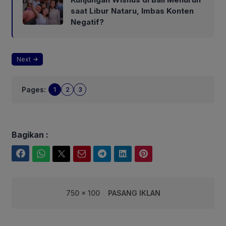
saat Libur Nataru, Imbas Konten
Negatif?
Next
Pages:
1
2
3
Bagikan :
Facebook
WhatsApp
Twitter
Email
Telegram
LinkedIn
Pinterest
750 x 100
PASANG IKLAN