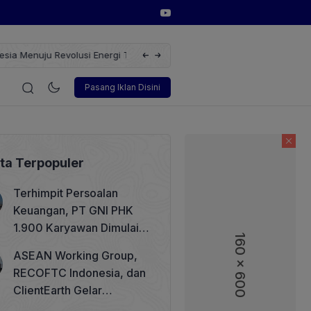
erbarukan dengan Solusi
Wakil Direktur Utama PT Pelindo, Hambra 
i
Korporasi
Teknologi
Otomotif
Wawancara
Sos
Pasang Iklan Disini
ita Terpopuler
Terhimpit Persoalan
Keuangan, PT GNI PHK
1.900 Karyawan Dimulai 5
160 x 600
160 x 600
Agustus 2026
ASEAN Working Group,
RECOFTC Indonesia, dan
ClientEarth Gelar
Lokakarya Regional untuk