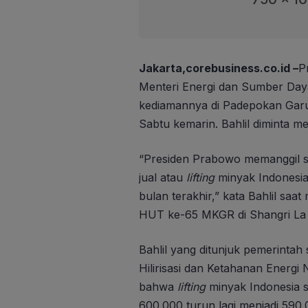
Jakarta,corebusiness.co.id –
P
Menteri Energi dan Sumber Daya
kediamannya di Padepokan Garu
Sabtu kemarin. Bahlil diminta m
“Presiden Prabowo memanggil s
jual atau
lifting
minyak Indonesi
bulan terakhir,” kata Bahlil s
HUT ke-65 MKGR di Shangri La H
Bahlil yang ditunjuk pemerinta
Hilirisasi dan Ketahanan Energ
bahwa
lifting
minyak Indonesia s
600.000 turun lagi menjadi 590.0