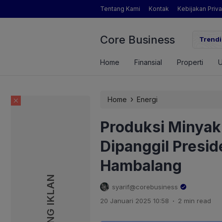
Tentang Kami
Kontak
Kebijakan Priva
Core Business
gamat Pertanian yang Dimaksud Mentan Amran?
Trendi
Home
Finansial
Properti
›
Home
Energi
Produksi Minyak
Dipanggil Presi
Hambalang
PASANG IKLAN
PASANG IKLAN
syarif@corebusiness
.
20 Januari 2025 10:58
2 min read