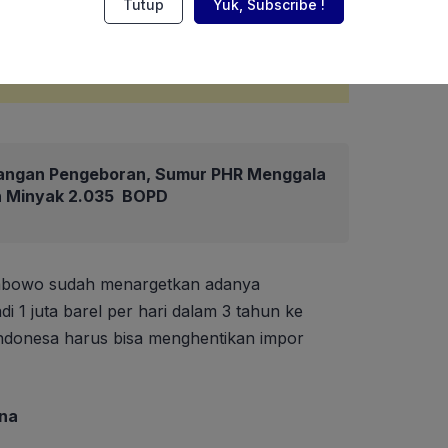
Tutup
Yuk, Subscribe !
angan Pengeboran, Sumur PHR Menggala
an Minyak 2.035 BOPD
rabowo sudah menargetkan adanya
i 1 juta barel per hari dalam 3 tahun ke
ndonesa harus bisa menghentikan impor
ina