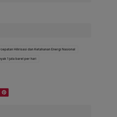
cepatan Hilirisasi dan Ketahanan Energi Nasional
ak 1 juta barel per hari
Pinterest