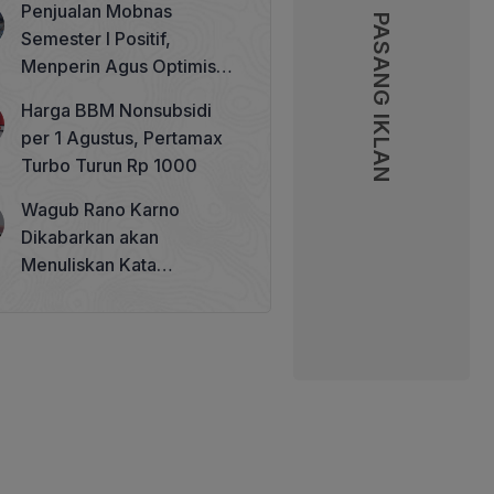
Penjualan Mobnas
Memperkuat Tata Kelola
PASANG IKLAN
PASANG IKLAN
Semester I Positif,
Perhutanan Sosial
Menperin Agus Optimistis
Lampaui Target 850 Unit
Harga BBM Nonsubsidi
per 1 Agustus, Pertamax
Turbo Turun Rp 1000
Wagub Rano Karno
Dikabarkan akan
Menuliskan Kata
Sambutan di Buku Sastra
Betawi 100 Tahun