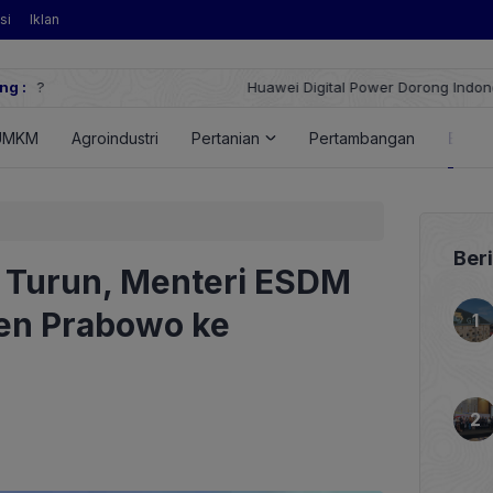
si
Iklan
ng :
Huawei Digital Power Dorong Indonesia Menuju Revolusi Energi T
FusionSolar Terbaru
UMKM
Agroindustri
Pertanian
Pertambangan
Energ
Ber
 Turun, Menteri ESDM
den Prabowo ke