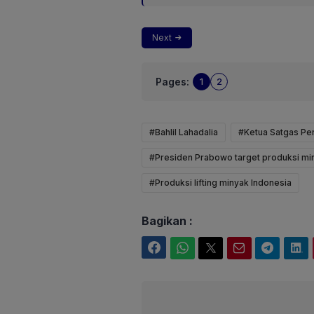
Next
Pages:
1
2
#Bahlil Lahadalia
#Ketua Satgas Per
#Presiden Prabowo target produksi miny
#Produksi lifting minyak Indonesia
Bagikan :
Facebook
WhatsApp
Twitter
Email
Telegram
LinkedIn