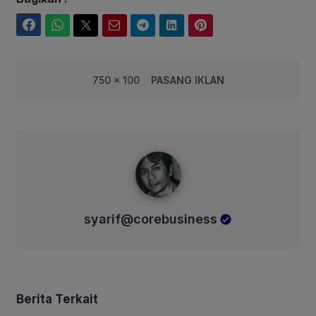
Facebook
WhatsApp
Twitter
Email
Telegram
LinkedIn
Pinterest
750 x 100
PASANG IKLAN
syarif@corebusiness
syarif@corebusiness
Berita Terkait