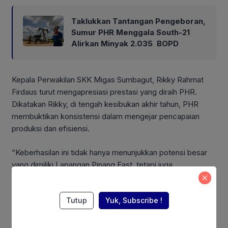
Taklukkan Tantangan Pengeboran,
Sumur PHR Menggala South-21
Alirkan Minyak 2.035 BOPD
Kepala Perwakilan SKK Migas Sumbagut, Rikky Rahmat
Firdaus turut mengapresiasi prestasi yang diraih PHR.
Dikatakan Rikky, di tengah kesibukan akhir tahun, PHR
membuktikan konsistensi dalam mengejar pencapaian
produksi dan efisiensi.
“Keberhasilan ini tidak hanya menunjukkan potensi besar
yang dimiliki Lapangan Pinang East, tetapi juga
menegaskan komitmen PHR dalam mendukung
pencapaian produksi migas nasional,” ujar Rikky. (Rif)
Tutup
Yuk, Subscribe !
Also Read: